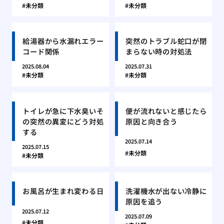
未分類
未分類
給湯器から水漏れエラー
突然のトラブル蛇口が閉
コード関係
まらない時の対処法
2025.08.04
2025.07.31
未分類
未分類
トイレが急に下水臭いそ
便が流れないと感じたら
の突然の異変にどう対処
原因と向き合う
する
2025.07.14
2025.07.15
未分類
未分類
お風呂が生まれ変わる日
洗濯機水が出ない冷静に
原因を追う
2025.07.12
2025.07.09
未分類