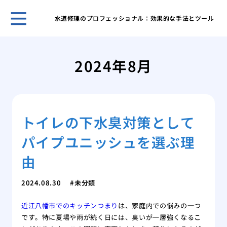
水道修理のプロフェッショナル：効果的な手法とツール
キッ
解決
2024年8月
オキ
洗濯
オキ
濯機
トイレの下水臭対策として
オキ
濯機
パイプユニッシュを選ぶ理
洗面
プロ
由
家庭
ーテ
2024.08.30
未分類
水道
近江八幡市でのキッチンつまり
は、家庭内での悩みの一つ
家庭
です。特に夏場や雨が続く日には、臭いが一層強くなるこ