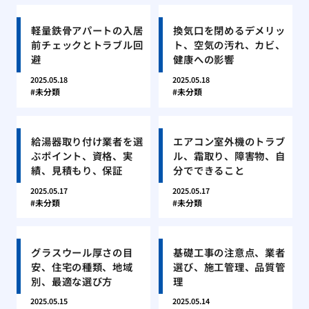
軽量鉄骨アパートの入居
換気口を閉めるデメリッ
前チェックとトラブル回
ト、空気の汚れ、カビ、
避
健康への影響
2025.05.18
2025.05.18
未分類
未分類
給湯器取り付け業者を選
エアコン室外機のトラブ
ぶポイント、資格、実
ル、霜取り、障害物、自
績、見積もり、保証
分でできること
2025.05.17
2025.05.17
未分類
未分類
グラスウール厚さの目
基礎工事の注意点、業者
安、住宅の種類、地域
選び、施工管理、品質管
別、最適な選び方
理
2025.05.15
2025.05.14