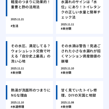
軽度のつまりに効果的！
水漏れのサインは「水
重曹と酢の活用法
位」にあり！トイレタン
クの正しい水量と簡単チ
ェック法
2025.11.21
2025.11.11
生活
未分類
その水圧、満足してる？
その水滴は警告！見過ご
ウォシュレット交換で叶
された小さな水漏れが招
える「自分史上最高」の
くマンション資産価値の
洗い心地
崩壊
2025.11.11
2025.11.10
未分類
未分類
熱湯が洗面所のつまりに
甘く見ていたトイレ修
NGな理由
理、DIYの天国と地獄
2025.11.10
2025.11.08
水道修理
未分類