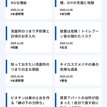
NGな理由
理、DIYの天国と地獄
2025.11.10
2025.11.08
水道修理
未分類
洗面所のつまり予防策と
放置は危険！トイレブー
日頃のお手入れ
ン音の隠れたリスク
2025.11.05
2025.11.03
知識
生活
知っておきたい洗面所の
キイロスズメバチの巣の
つまりの主な原因
危険な成長
2025.10.26
2025.10.25
水道修理
害虫
ビオチンは美の土台を作
賃貸アパートの台所が詰
る「縁の下の力持ち」
まった！自分で直す前に