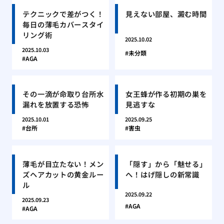
テクニックで差がつく！
見えない部屋、澱む時間
毎日の薄毛カバースタイ
リング術
2025.10.02
2025.10.03
未分類
AGA
その一滴が命取り台所水
女王蜂が作る初期の巣を
漏れを放置する恐怖
見逃すな
2025.10.01
2025.09.25
台所
害虫
薄毛が目立たない！メン
「隠す」から「魅せる」
ズヘアカットの黄金ルー
へ！はげ隠しの新常識
ル
2025.09.22
2025.09.23
AGA
AGA