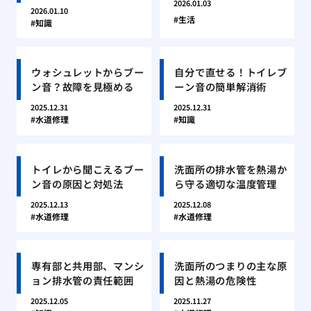
2026.01.03
2026.01.10
生活
知識
ウォシュレットからブー
自分で直せる！トイレブ
ン音？故障を見極める
ーン音の簡単解消術
2025.12.31
2025.12.31
水道修理
知識
トイレから聞こえるブー
洗面所の排水管を熱湯か
ン音の原因と対処法
ら守る適切な温度管理
2025.12.13
2025.12.08
水道修理
水道修理
専有部と共用部、マンシ
洗面所のつまりの主な原
ョン排水管の責任範囲
因と熱湯の危険性
2025.12.05
2025.11.27