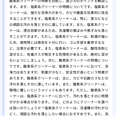
酸素系クリーナーの特徴を比較し、選び方のポイントを解説し
ます。まず、塩素系クリーナーの特徴についてです。塩素系ク
リーナーは、強力な洗浄力があり、カビや雑菌を効果的に除去
することができます。塩素系クリーナーは、特に、黒カビなど
の頑固な汚れを落とすのに適しています。また、塩素系クリー
ナーは、漂白効果があるため、洗濯槽の黄ばみや黒ずみも落と
すことができます。ただし、塩素系クリーナーは、刺激が強い
ため、使用時には換気を十分に行い、ゴム手袋を着用するな
ど、注意が必要です。また、塩素系クリーナーは、酸性洗剤と
混ぜると、有毒ガスが発生する危険性があるため、絶対に混ぜ
ないようにしましょう。次に、酸素系クリーナーの特徴につい
てです。酸素系クリーナーは、塩素系クリーナーに比べて、洗
浄力は劣りますが、刺激が少なく、安全性が高いという特徴が
あります。酸素系クリーナーは、主に、カビや石鹸カスなどの
汚れを落とすのに適しています。また、酸素系クリーナーは、
環境に優しいというメリットもあります。ただし、酸素系クリ
ーナーは、塩素系クリーナーに比べて、汚れを落とすのに時間
がかかる場合があります。では、どのようにクリーナーを選べ
ば良いのでしょうか？塩素系クリーナーは、洗濯槽の汚れがひ
どく、頑固な汚れを落としたい場合におすすめです。また、洗