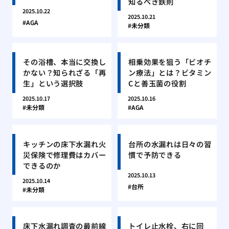
知るべき鉄則
2025.10.22
2025.10.21
AGA
未分類
その浴槽、本当に交換し
相乗効果を狙う「ビオチ
かない？知られざる「再
ン療法」とは？ビタミン
生」という選択肢
Cと善玉菌の役割
2025.10.17
2025.10.16
未分類
AGA
キッチンの床下水漏れ火
台所の水漏れは日々の習
災保険で修理費はカバー
慣で予防できる
できるのか
2025.10.13
2025.10.14
台所
未分類
床下水漏れ調査の最前線
トイレ止水栓、右に回