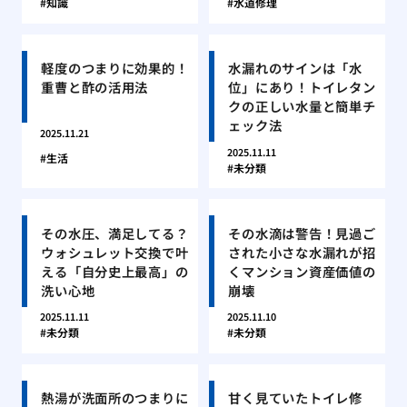
知識
水道修理
軽度のつまりに効果的！
水漏れのサインは「水
重曹と酢の活用法
位」にあり！トイレタン
クの正しい水量と簡単チ
ェック法
2025.11.21
2025.11.11
生活
未分類
その水圧、満足してる？
その水滴は警告！見過ご
ウォシュレット交換で叶
された小さな水漏れが招
える「自分史上最高」の
くマンション資産価値の
洗い心地
崩壊
2025.11.11
2025.11.10
未分類
未分類
熱湯が洗面所のつまりに
甘く見ていたトイレ修