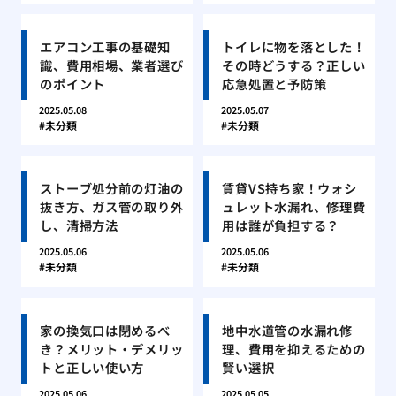
エアコン工事の基礎知
トイレに物を落とした！
識、費用相場、業者選び
その時どうする？正しい
のポイント
応急処置と予防策
2025.05.08
2025.05.07
未分類
未分類
ストーブ処分前の灯油の
賃貸VS持ち家！ウォシ
抜き方、ガス管の取り外
ュレット水漏れ、修理費
し、清掃方法
用は誰が負担する？
2025.05.06
2025.05.06
未分類
未分類
家の換気口は閉めるべ
地中水道管の水漏れ修
き？メリット・デメリッ
理、費用を抑えるための
トと正しい使い方
賢い選択
2025.05.06
2025.05.05