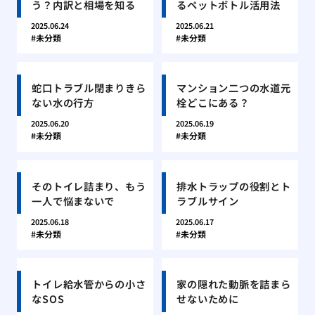
う？内訳と相場を知る
るペットボトル活用法
2025.06.24
2025.06.21
未分類
未分類
蛇口トラブル閉まりきら
マンション二つの水道元
ない水の行方
栓どこにある？
2025.06.20
2025.06.19
未分類
未分類
そのトイレ詰まり、もう
排水トラップの役割とト
一人で悩まないで
ラブルサイン
2025.06.18
2025.06.17
未分類
未分類
トイレ給水管からの小さ
家の隠れた動脈を詰まら
なSOS
せないために