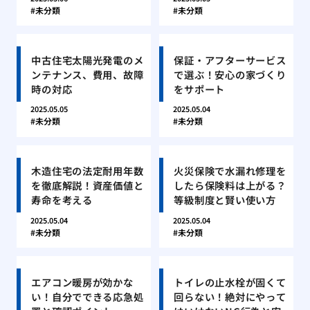
未分類
未分類
中古住宅太陽光発電のメ
保証・アフターサービス
ンテナンス、費用、故障
で選ぶ！安心の家づくり
時の対応
をサポート
2025.05.05
2025.05.04
未分類
未分類
木造住宅の法定耐用年数
火災保険で水漏れ修理を
を徹底解説！資産価値と
したら保険料は上がる？
寿命を考える
等級制度と賢い使い方
2025.05.04
2025.05.04
未分類
未分類
エアコン暖房が効かな
トイレの止水栓が固くて
い！自分でできる応急処
回らない！絶対にやって