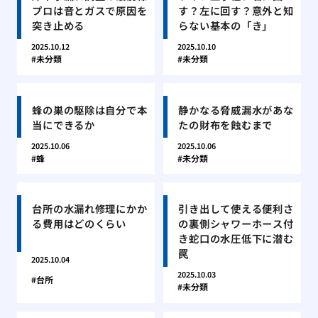
プロは音とガスで原因を
す？左に回す？意外と知
突き止める
らない基本の「き」
2025.10.12
2025.10.10
未分類
未分類
蜂の巣の駆除は自分で本
静かなる脅威漏水があな
当にできるか
たの財布を蝕むまで
2025.10.06
2025.10.06
蜂
未分類
台所の水漏れ修理にかか
引き出して使える便利さ
る費用はどのくらい
の裏側シャワーホース付
き蛇口の水圧低下に潜む
罠
2025.10.04
2025.10.03
台所
未分類