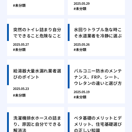
2025.05.29
未分類
未分類
突然のトイレ詰まり自分
水回りトラブル急な時こ
でできること危険なこと
そ水道業者を冷静に選ぶ
2025.05.27
2025.05.26
未分類
未分類
給湯器大量水漏れ業者選
バルコニー防水のメンテ
びのポイント
ナンス、FRP、シート、
ウレタンの違いと選び方
2025.05.23
2025.05.19
未分類
未分類
洗濯機排水ホースの詰ま
ベタ基礎のメリットとデ
り、原因と自分でできる
メリット、住宅基礎選び
解消法
の正しい知識