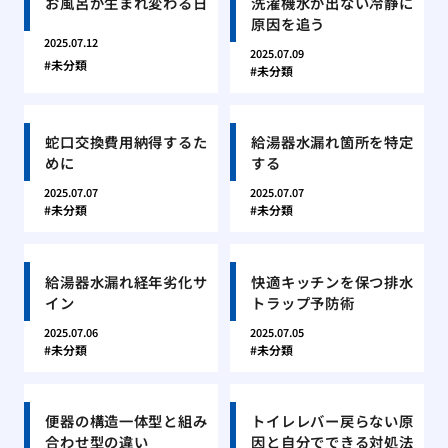
お風呂が生まれ変わる日
洗濯機水が出ない冷静に
原因を追う
2025.07.12
2025.07.09
未分類
未分類
蛇口交換費用納得するた
給湯器水漏れ箇所を特定
めに
する
2025.07.07
2025.07.07
未分類
未分類
給湯器水漏れ経年劣化サ
快適キッチンを保つ排水
イン
トラップ予防術
2025.07.06
2025.07.05
未分類
未分類
便器の構造一体型と組み
トイレレバー戻らない原
合わせ型の違い
因と自分でできる対処法