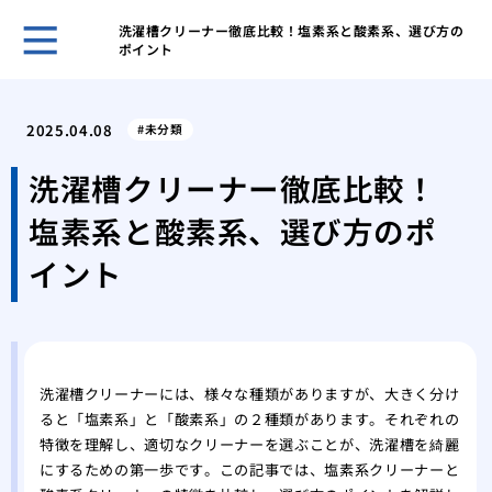
洗濯槽クリーナー徹底比較！塩素系と酸素系、選び方の
ポイント
キッ
解決
2025.04.08
未分類
オキ
洗濯
洗濯槽クリーナー徹底比較！
オキ
塩素系と酸素系、選び方のポ
濯機
オキ
イント
濯機
洗面
プロ
家庭
ーテ
洗濯槽クリーナーには、様々な種類がありますが、大きく分け
ると「塩素系」と「酸素系」の２種類があります。それぞれの
水道
特徴を理解し、適切なクリーナーを選ぶことが、洗濯槽を綺麗
家庭
にするための第一歩です。この記事では、塩素系クリーナーと