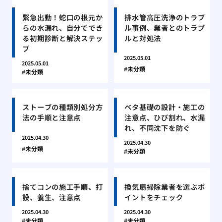
緊急出動！蛇口の根元か
排水管高圧洗浄のトラブ
らの水漏れ、自分ででき
ル事例、業者とのトラブ
る初期診断と解決ステッ
ルと対処法
プ
2025.05.01
2025.05.01
未分類
未分類
ストーブの種類別処分方
ベタ基礎の設計・施工の
法の手順と注意点
注意点、ひび割れ、水漏
れ、不同沈下を防ぐ
2025.04.30
2025.04.30
未分類
未分類
捨てコンの施工手順、打
換気扇掃除業者を選ぶポ
設、養生、注意点
イントをチェック
2025.04.30
2025.04.30
未分類
未分類