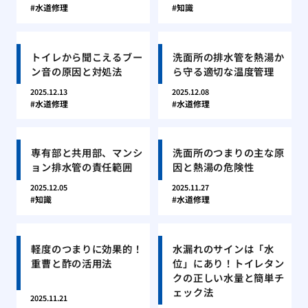
水道修理
知識
トイレから聞こえるブー
洗面所の排水管を熱湯か
ン音の原因と対処法
ら守る適切な温度管理
2025.12.13
2025.12.08
水道修理
水道修理
専有部と共用部、マンシ
洗面所のつまりの主な原
ョン排水管の責任範囲
因と熱湯の危険性
2025.12.05
2025.11.27
知識
水道修理
軽度のつまりに効果的！
水漏れのサインは「水
重曹と酢の活用法
位」にあり！トイレタン
クの正しい水量と簡単チ
ェック法
2025.11.21