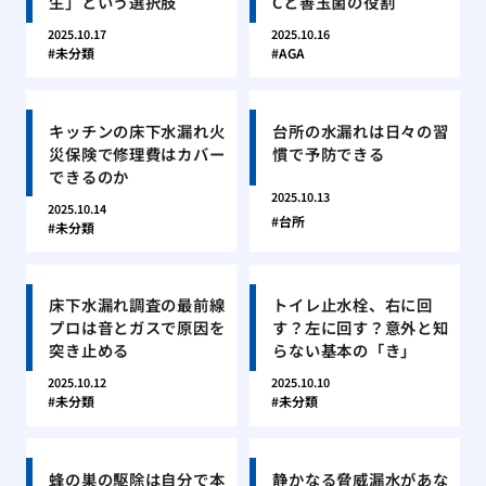
生」という選択肢
Cと善玉菌の役割
2025.10.17
2025.10.16
未分類
AGA
キッチンの床下水漏れ火
台所の水漏れは日々の習
災保険で修理費はカバー
慣で予防できる
できるのか
2025.10.13
2025.10.14
台所
未分類
床下水漏れ調査の最前線
トイレ止水栓、右に回
プロは音とガスで原因を
す？左に回す？意外と知
突き止める
らない基本の「き」
2025.10.12
2025.10.10
未分類
未分類
蜂の巣の駆除は自分で本
静かなる脅威漏水があな