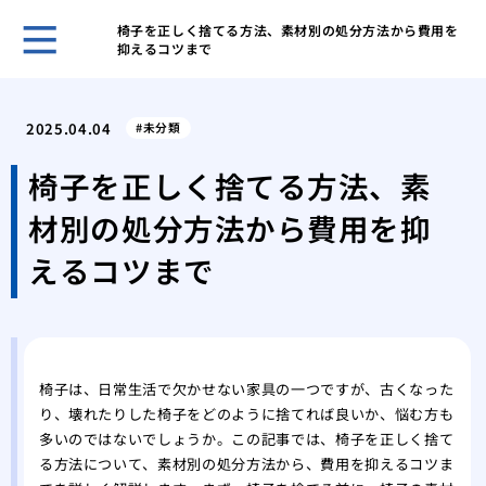
椅子を正しく捨てる方法、素材別の処分方法から費用を
抑えるコツまで
キッ
解決
2025.04.04
未分類
オキ
洗濯
椅子を正しく捨てる方法、素
オキ
材別の処分方法から費用を抑
濯機
オキ
えるコツまで
濯機
洗面
プロ
家庭
ーテ
椅子は、日常生活で欠かせない家具の一つですが、古くなった
り、壊れたりした椅子をどのように捨てれば良いか、悩む方も
水道
多いのではないでしょうか。この記事では、椅子を正しく捨て
家庭
る方法について、素材別の処分方法から、費用を抑えるコツま