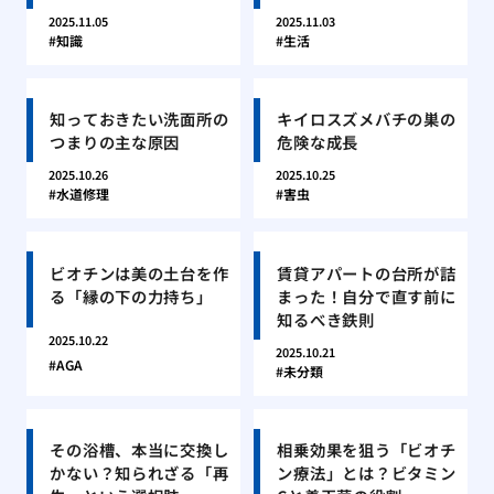
2025.11.05
2025.11.03
知識
生活
知っておきたい洗面所の
キイロスズメバチの巣の
つまりの主な原因
危険な成長
2025.10.26
2025.10.25
水道修理
害虫
ビオチンは美の土台を作
賃貸アパートの台所が詰
る「縁の下の力持ち」
まった！自分で直す前に
知るべき鉄則
2025.10.22
2025.10.21
AGA
未分類
その浴槽、本当に交換し
相乗効果を狙う「ビオチ
かない？知られざる「再
ン療法」とは？ビタミン