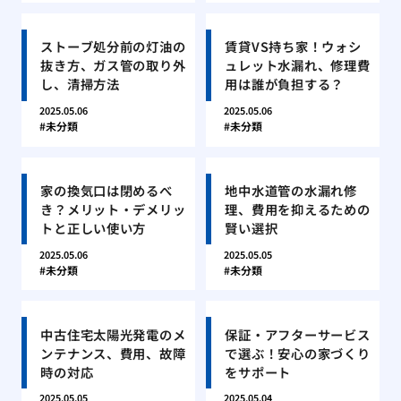
ストーブ処分前の灯油の
賃貸VS持ち家！ウォシ
抜き方、ガス管の取り外
ュレット水漏れ、修理費
し、清掃方法
用は誰が負担する？
2025.05.06
2025.05.06
未分類
未分類
家の換気口は閉めるべ
地中水道管の水漏れ修
き？メリット・デメリッ
理、費用を抑えるための
トと正しい使い方
賢い選択
2025.05.06
2025.05.05
未分類
未分類
中古住宅太陽光発電のメ
保証・アフターサービス
ンテナンス、費用、故障
で選ぶ！安心の家づくり
時の対応
をサポート
2025.05.05
2025.05.04