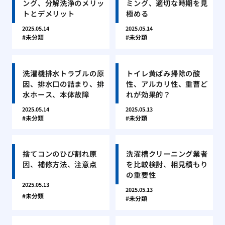
ング、分解洗浄のメリッ
ミング、適切な時期を見
トとデメリット
極める
2025.05.14
2025.05.14
未分類
未分類
洗濯機排水トラブルの原
トイレ黄ばみ掃除の酸
因、排水口の詰まり、排
性、アルカリ性、重曹ど
水ホース、本体故障
れが効果的？
2025.05.14
2025.05.13
未分類
未分類
捨てコンのひび割れ原
洗濯槽クリーニング業者
因、補修方法、注意点
を比較検討、相見積もり
の重要性
2025.05.13
2025.05.13
未分類
未分類