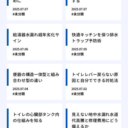
めに
する
2025.07.07
2025.07.07
未分類
未分類
給湯器水漏れ経年劣化サ
快適キッチンを保つ排水
イン
トラップ予防術
2025.07.06
2025.07.05
未分類
未分類
便器の構造一体型と組み
トイレレバー戻らない原
合わせ型の違い
因と自分でできる対処法
2025.07.04
2025.07.02
未分類
未分類
トイレの心臓部タンク内
見えない地中水漏れ水道
の仕組みを知る
代高騰と修理費用にどう
備えるか