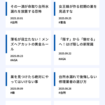
その一滴が命取り台所水
女王蜂が作る初期の巣を
漏れを放置する恐怖
見逃すな
2025.10.01
2025.09.25
台所
害虫
薄毛が目立たない！メン
「隠す」から「魅せる」
ズヘアカットの黄金ルー
へ！はげ隠しの新常識
ル
2025.09.22
2025.09.23
AGA
AGA
巣を見つけたら絶対にや
台所水漏れで後悔しない
ってはいけない事
修理業者の選び方
2025.09.09
2025.08.28
蜂
台所