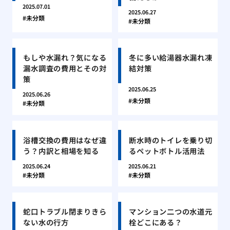
2025.07.01
2025.06.27
未分類
未分類
もしや水漏れ？気になる
冬に多い給湯器水漏れ凍
漏水調査の費用とその対
結対策
策
2025.06.25
2025.06.26
未分類
未分類
浴槽交換の費用はなぜ違
断水時のトイレを乗り切
う？内訳と相場を知る
るペットボトル活用法
2025.06.24
2025.06.21
未分類
未分類
蛇口トラブル閉まりきら
マンション二つの水道元
ない水の行方
栓どこにある？