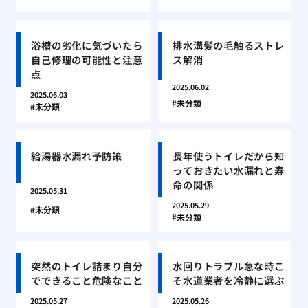
浴槽の劣化に気づいたら
排水溝髪の毛触るストレ
自己修理の可能性と注意
ス解消
点
2025.06.02
2025.06.03
未分類
未分類
給湯器水漏れ予防策
長年使うトイレだから知
っておきたい水漏れと寿
命の関係
2025.05.31
2025.05.29
未分類
未分類
突然のトイレ詰まり自分
水回りトラブル急な時こ
でできること危険なこと
そ水道業者を冷静に選ぶ
2025.05.27
2025.05.26