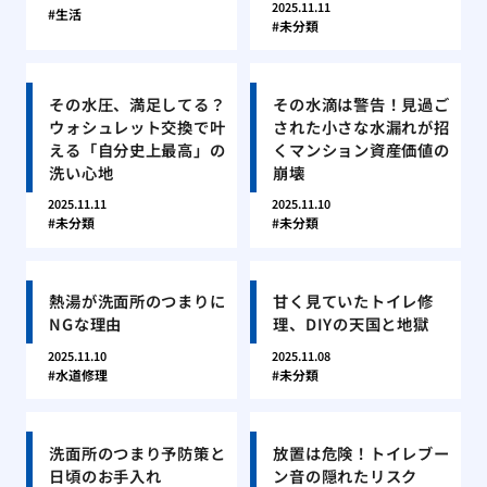
2025.11.11
生活
未分類
その水圧、満足してる？
その水滴は警告！見過ご
ウォシュレット交換で叶
された小さな水漏れが招
える「自分史上最高」の
くマンション資産価値の
洗い心地
崩壊
2025.11.11
2025.11.10
未分類
未分類
熱湯が洗面所のつまりに
甘く見ていたトイレ修
NGな理由
理、DIYの天国と地獄
2025.11.10
2025.11.08
水道修理
未分類
洗面所のつまり予防策と
放置は危険！トイレブー
日頃のお手入れ
ン音の隠れたリスク