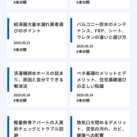
未分類
未分類
給湯器大量水漏れ業者選
バルコニー防水のメンテ
びのポイント
ナンス、FRP、シート、
ウレタンの違いと選び方
2025.05.23
2025.05.19
未分類
未分類
洗濯機排水ホースの詰ま
ベタ基礎のメリットとデ
り、原因と自分でできる
メリット、住宅基礎選び
解消法
の正しい知識
2025.05.19
2025.05.19
未分類
未分類
軽量鉄骨アパートの入居
換気口を閉めるデメリッ
前チェックとトラブル回
ト、空気の汚れ、カビ、
避
健康への影響