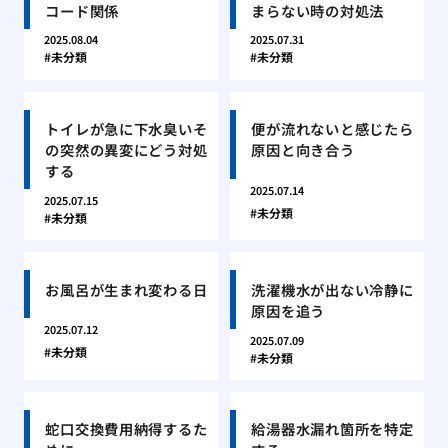
コード関係
まらない時の対処法
2025.08.04
2025.07.31
未分類
未分類
トイレが急に下水臭いそ
便が流れないと感じたら
の突然の異変にどう対処
原因と向き合う
する
2025.07.14
2025.07.15
未分類
未分類
お風呂が生まれ変わる日
洗濯機水が出ない冷静に
原因を追う
2025.07.12
2025.07.09
未分類
未分類
蛇口交換費用納得するた
給湯器水漏れ箇所を特定