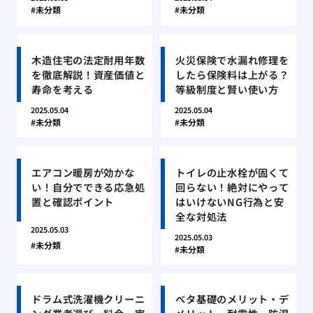
未分類
未分類
木造住宅の法定耐用年数
火災保険で水漏れ修理を
を徹底解説！資産価値と
したら保険料は上がる？
寿命を考える
等級制度と賢い使い方
2025.05.04
2025.05.04
未分類
未分類
エアコン暖房が効かな
トイレの止水栓が固くて
い！自分でできる応急処
回らない！絶対にやって
置と確認ポイント
はいけないNG行為と安
全な対処法
2025.05.03
2025.05.03
未分類
未分類
ドラム式洗濯機クリーニ
ベタ基礎のメリット・デ