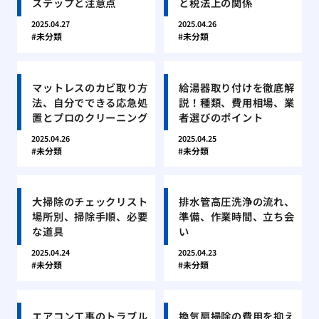
ステップと注意点
と税法上の関係
2025.04.27
2025.04.26
未分類
未分類
マットレスのカビ取り方
給湯器取り付けを徹底解
法、自分でできる応急処
説！種類、費用相場、業
置とプロのクリーニング
者選びのポイント
2025.04.26
2025.04.25
未分類
未分類
大掃除のチェックリスト
排水管高圧洗浄の流れ、
場所別、掃除手順、必要
準備、作業時間、立ち会
な道具
い
2025.04.24
2025.04.23
未分類
未分類
エアコン工事のトラブル
換気扇掃除の費用を抑え