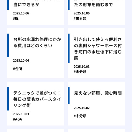
当にできるか
たの財布を蝕むまで
2025.10.06
2025.10.06
蜂
未分類
台所の水漏れ修理にかか
引き出して使える便利さ
る費用はどのくらい
の裏側シャワーホース付
き蛇口の水圧低下に潜む
罠
2025.10.04
2025.10.03
台所
未分類
テクニックで差がつく！
見えない部屋、澱む時間
毎日の薄毛カバースタイ
リング術
2025.10.02
2025.10.03
未分類
AGA