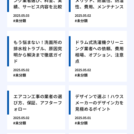
ング業者選び、料金、実
メリット、耐震性、防湿
績、サービス内容を比較
性、費用、メンテナンス
2025.05.03
2025.05.02
未分類
未分類
もう悩まない！洗面所の
ドラム式洗濯機クリーニ
排水栓トラブル、原因究
ング業者への依頼、費用
明から解決まで徹底ガイ
相場、オプション、注意
ド
点
2025.05.02
2025.05.02
未分類
未分類
エアコン工事の業者の選
デザインで選ぶ！ハウス
び方、保証、アフターフ
メーカーのデザイン力を
ォロー
見極めるポイント
2025.05.02
2025.05.01
未分類
未分類