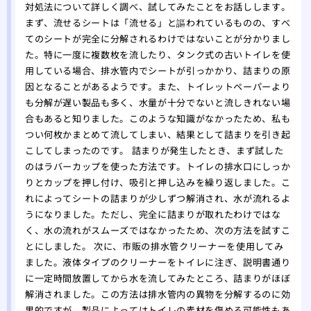
対処法について詳しく調べ、試してみたことをお話しします。
まず、流せるシートは「流せる」と謳われているものの、すべ
てのシートが完全に分解されるわけではないことが分かりまし
た。特に一度に複数枚を流したり、タンク式の古いトイレを使
用している場合、排水管内でシートが引っかかり、詰まりの原
因となることがあるようです。また、トイレットペーパーより
も分解が遅い製品も多く、水量が十分でないと流しきれない場
合もあると知りました。このような知識がなかったため、私も
つい何枚かまとめて流してしまい、結果として詰まりを引き起
こしてしまったのです。 詰まりが発生したとき、まず試した
のはラバーカップを使った方法です。トイレの排水口にしっか
りとカップを押し付け、吸引と押し込みを繰り返しました。こ
れによってシートの詰まりが少しずつ解消され、水が流れるよ
うになりました。ただし、完全に詰まりが取れたわけではな
く、水の流れがスムーズではなかったため、次の方法を試すこ
とにしました。 次に、市販の排水管クリーナーを使用してみ
ました。液体タイプのクリーナーをトイレに注ぎ、説明書通り
に一定時間放置してから水を流してみたところ、詰まりがほぼ
解消されました。この方法は排水管内の異物を分解するのに効
果的ですが、製品によってはトイレの素材を傷める可能性もあ