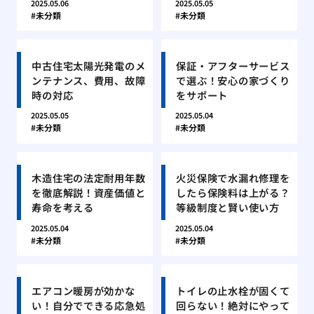
2025.05.06
2025.05.05
未分類
未分類
中古住宅太陽光発電のメ
保証・アフターサービス
ンテナンス、費用、故障
で選ぶ！安心の家づくり
時の対応
をサポート
2025.05.05
2025.05.04
未分類
未分類
木造住宅の法定耐用年数
火災保険で水漏れ修理を
を徹底解説！資産価値と
したら保険料は上がる？
寿命を考える
等級制度と賢い使い方
2025.05.04
2025.05.04
未分類
未分類
エアコン暖房が効かな
トイレの止水栓が固くて
い！自分でできる応急処
回らない！絶対にやって