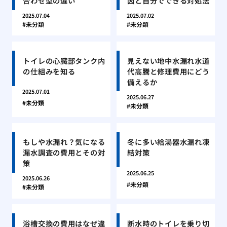
合わせ型の違い
因と自分でできる対処法
2025.07.04
2025.07.02
未分類
未分類
トイレの心臓部タンク内
見えない地中水漏れ水道
の仕組みを知る
代高騰と修理費用にどう
備えるか
2025.07.01
2025.06.27
未分類
未分類
もしや水漏れ？気になる
冬に多い給湯器水漏れ凍
漏水調査の費用とその対
結対策
策
2025.06.25
2025.06.26
未分類
未分類
浴槽交換の費用はなぜ違
断水時のトイレを乗り切