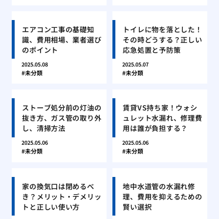
エアコン工事の基礎知
トイレに物を落とした！
識、費用相場、業者選び
その時どうする？正しい
のポイント
応急処置と予防策
2025.05.08
2025.05.07
未分類
未分類
ストーブ処分前の灯油の
賃貸VS持ち家！ウォシ
抜き方、ガス管の取り外
ュレット水漏れ、修理費
し、清掃方法
用は誰が負担する？
2025.05.06
2025.05.06
未分類
未分類
家の換気口は閉めるべ
地中水道管の水漏れ修
き？メリット・デメリッ
理、費用を抑えるための
トと正しい使い方
賢い選択