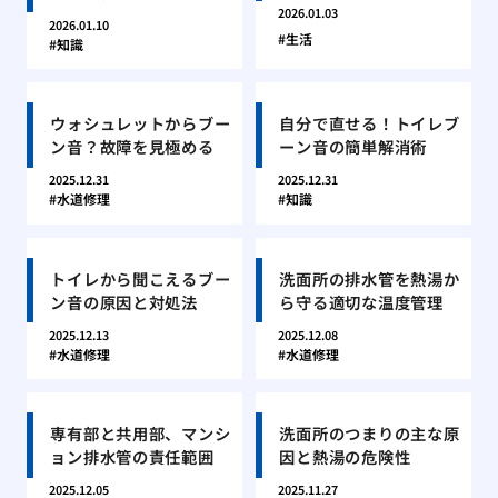
2026.01.03
2026.01.10
生活
知識
ウォシュレットからブー
自分で直せる！トイレブ
ン音？故障を見極める
ーン音の簡単解消術
2025.12.31
2025.12.31
水道修理
知識
トイレから聞こえるブー
洗面所の排水管を熱湯か
ン音の原因と対処法
ら守る適切な温度管理
2025.12.13
2025.12.08
水道修理
水道修理
専有部と共用部、マンシ
洗面所のつまりの主な原
ョン排水管の責任範囲
因と熱湯の危険性
2025.12.05
2025.11.27