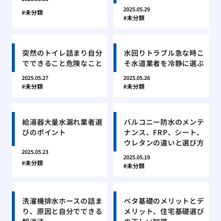
2025.05.29
未分類
未分類
突然のトイレ詰まり自分
水回りトラブル急な時こ
でできること危険なこと
そ水道業者を冷静に選ぶ
2025.05.27
2025.05.26
未分類
未分類
給湯器大量水漏れ業者選
バルコニー防水のメンテ
びのポイント
ナンス、FRP、シート、
ウレタンの違いと選び方
2025.05.23
2025.05.19
未分類
未分類
洗濯機排水ホースの詰ま
ベタ基礎のメリットとデ
り、原因と自分でできる
メリット、住宅基礎選び