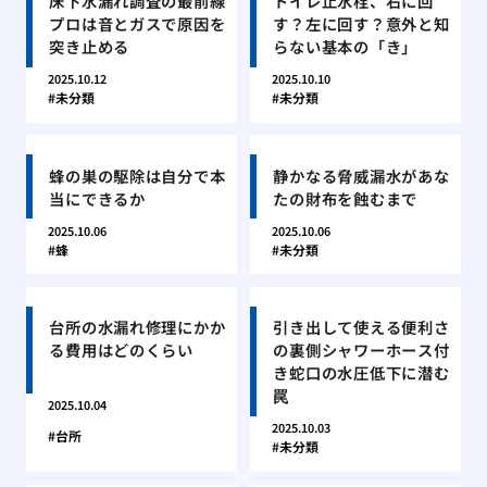
床下水漏れ調査の最前線
トイレ止水栓、右に回
プロは音とガスで原因を
す？左に回す？意外と知
突き止める
らない基本の「き」
2025.10.12
2025.10.10
未分類
未分類
蜂の巣の駆除は自分で本
静かなる脅威漏水があな
当にできるか
たの財布を蝕むまで
2025.10.06
2025.10.06
蜂
未分類
台所の水漏れ修理にかか
引き出して使える便利さ
る費用はどのくらい
の裏側シャワーホース付
き蛇口の水圧低下に潜む
罠
2025.10.04
2025.10.03
台所
未分類