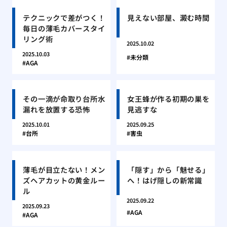
テクニックで差がつく！
見えない部屋、澱む時間
毎日の薄毛カバースタイ
リング術
2025.10.02
2025.10.03
未分類
AGA
その一滴が命取り台所水
女王蜂が作る初期の巣を
漏れを放置する恐怖
見逃すな
2025.10.01
2025.09.25
台所
害虫
薄毛が目立たない！メン
「隠す」から「魅せる」
ズヘアカットの黄金ルー
へ！はげ隠しの新常識
ル
2025.09.22
2025.09.23
AGA
AGA