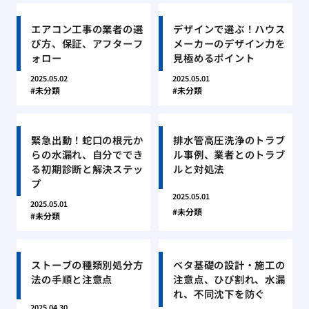
エアコン工事の業者の選
デザインで選ぶ！ハウス
び方、保証、アフターフ
メーカーのデザイン力を
ォロー
見極めるポイント
2025.05.02
2025.05.01
未分類
未分類
緊急出動！蛇口の根元か
排水管高圧洗浄のトラブ
らの水漏れ、自分ででき
ル事例、業者とのトラブ
る初期診断と解決ステッ
ルと対処法
プ
2025.05.01
2025.05.01
未分類
未分類
ストーブの種類別処分方
ベタ基礎の設計・施工の
法の手順と注意点
注意点、ひび割れ、水漏
れ、不同沈下を防ぐ
2025.04.30