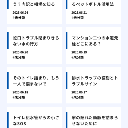
う？内訳と相場を知る
るペットボトル活用法
2025.06.24
2025.06.21
未分類
未分類
蛇口トラブル閉まりきら
マンション二つの水道元
ない水の行方
栓どこにある？
2025.06.20
2025.06.19
未分類
未分類
そのトイレ詰まり、もう
排水トラップの役割とト
一人で悩まないで
ラブルサイン
2025.06.18
2025.06.17
未分類
未分類
トイレ給水管からの小さ
家の隠れた動脈を詰まら
なSOS
せないために