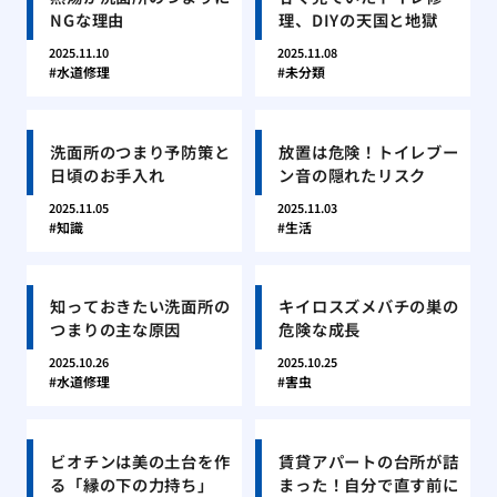
NGな理由
理、DIYの天国と地獄
2025.11.10
2025.11.08
水道修理
未分類
洗面所のつまり予防策と
放置は危険！トイレブー
日頃のお手入れ
ン音の隠れたリスク
2025.11.05
2025.11.03
知識
生活
知っておきたい洗面所の
キイロスズメバチの巣の
つまりの主な原因
危険な成長
2025.10.26
2025.10.25
水道修理
害虫
ビオチンは美の土台を作
賃貸アパートの台所が詰
る「縁の下の力持ち」
まった！自分で直す前に