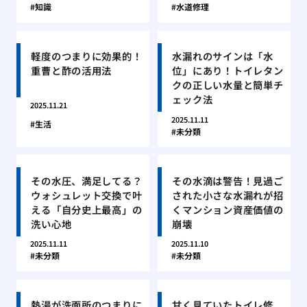
知識
水道修理
軽度のつまりに効果的！
水漏れのサインは「水
重曹と酢の活用法
位」にあり！トイレタン
クの正しい水量と簡単チ
ェック法
2025.11.21
2025.11.11
生活
未分類
その水圧、満足してる？
その水滴は警告！見過ご
ウォシュレット交換で叶
された小さな水漏れが招
える「自分史上最高」の
くマンション資産価値の
洗い心地
崩壊
2025.11.11
2025.11.10
未分類
未分類
熱湯が洗面所のつまりに
甘く見ていたトイレ修