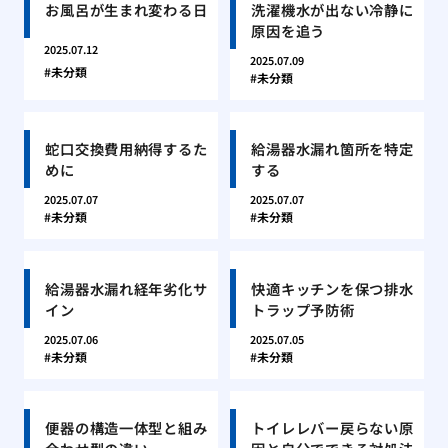
お風呂が生まれ変わる日
洗濯機水が出ない冷静に
原因を追う
2025.07.12
2025.07.09
未分類
未分類
蛇口交換費用納得するた
給湯器水漏れ箇所を特定
めに
する
2025.07.07
2025.07.07
未分類
未分類
給湯器水漏れ経年劣化サ
快適キッチンを保つ排水
イン
トラップ予防術
2025.07.06
2025.07.05
未分類
未分類
便器の構造一体型と組み
トイレレバー戻らない原