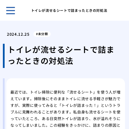
トイレが流せるシートで詰まったときの対処法
キッ
解決
2024.12.25
未分類
オキ
洗濯
トイレが流せるシートで詰ま
オキ
ったときの対処法
濯機
オキ
濯機
洗面
プロ
最近では、トイレ掃除に便利な「流せるシート」を使う人が増
家庭
えています。掃除後にそのままトイレに流せる手軽さが魅力で
ーテ
すが、実際に使ってみると「トイレが詰まった！」というトラ
水道
ブルに見舞われることがあります。私自身も流せるシートを使
家庭
っていたところ、ある日突然トイレが詰まり、水が溢れそうに
なってしまいました。この経験をきっかけに、詰まりの原因と