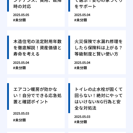
時の対応
をサポート
2025.05.05
2025.05.04
未分類
未分類
木造住宅の法定耐用年数
火災保険で水漏れ修理を
を徹底解説！資産価値と
したら保険料は上がる？
寿命を考える
等級制度と賢い使い方
2025.05.04
2025.05.04
未分類
未分類
エアコン暖房が効かな
トイレの止水栓が固くて
い！自分でできる応急処
回らない！絶対にやって
置と確認ポイント
はいけないNG行為と安
全な対処法
2025.05.03
2025.05.03
未分類
未分類