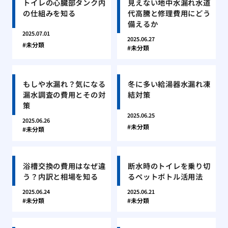
トイレの心臓部タンク内
見えない地中水漏れ水道
の仕組みを知る
代高騰と修理費用にどう
備えるか
2025.07.01
2025.06.27
未分類
未分類
もしや水漏れ？気になる
冬に多い給湯器水漏れ凍
漏水調査の費用とその対
結対策
策
2025.06.25
2025.06.26
未分類
未分類
浴槽交換の費用はなぜ違
断水時のトイレを乗り切
う？内訳と相場を知る
るペットボトル活用法
2025.06.24
2025.06.21
未分類
未分類