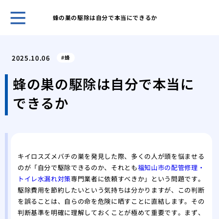
蜂の巣の駆除は自分で本当にできるか
キッ
解決
2025.10.06
蜂
オキ
洗濯
蜂の巣の駆除は自分で本当に
オキ
できるか
濯機
オキ
濯機
洗面
プロ
キイロスズメバチの巣を発見した際、多くの人が頭を悩ませる
家庭
のが「自分で駆除できるのか、それとも
福知山市の配管修理・
ーテ
トイレ水漏れ対策
専門業者に依頼すべきか」という問題です。
水道
駆除費用を節約したいという気持ちは分かりますが、この判断
家庭
を誤ることは、自らの命を危険に晒すことに直結します。その
判断基準を明確に理解しておくことが極めて重要です。まず、