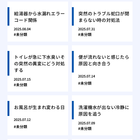
給湯器から水漏れエラー
突然のトラブル蛇口が閉
コード関係
まらない時の対処法
2025.08.04
2025.07.31
未分類
未分類
トイレが急に下水臭いそ
便が流れないと感じたら
の突然の異変にどう対処
原因と向き合う
する
2025.07.14
2025.07.15
未分類
未分類
お風呂が生まれ変わる日
洗濯機水が出ない冷静に
原因を追う
2025.07.12
2025.07.09
未分類
未分類