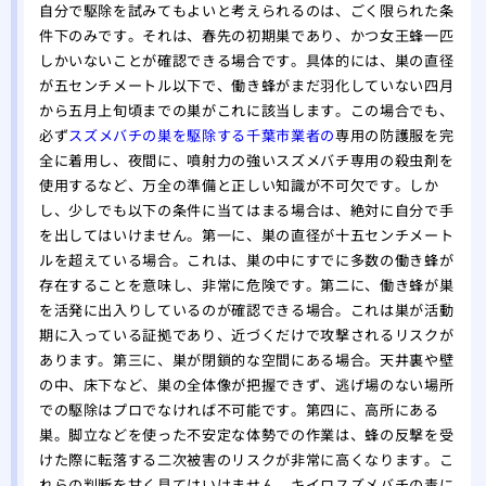
自分で駆除を試みてもよいと考えられるのは、ごく限られた条
件下のみです。それは、春先の初期巣であり、かつ女王蜂一匹
しかいないことが確認できる場合です。具体的には、巣の直径
が五センチメートル以下で、働き蜂がまだ羽化していない四月
から五月上旬頃までの巣がこれに該当します。この場合でも、
必ず
スズメバチの巣を駆除する千葉市業者の
専用の防護服を完
全に着用し、夜間に、噴射力の強いスズメバチ専用の殺虫剤を
使用するなど、万全の準備と正しい知識が不可欠です。しか
し、少しでも以下の条件に当てはまる場合は、絶対に自分で手
を出してはいけません。第一に、巣の直径が十五センチメート
ルを超えている場合。これは、巣の中にすでに多数の働き蜂が
存在することを意味し、非常に危険です。第二に、働き蜂が巣
を活発に出入りしているのが確認できる場合。これは巣が活動
期に入っている証拠であり、近づくだけで攻撃されるリスクが
あります。第三に、巣が閉鎖的な空間にある場合。天井裏や壁
の中、床下など、巣の全体像が把握できず、逃げ場のない場所
での駆除はプロでなければ不可能です。第四に、高所にある
巣。脚立などを使った不安定な体勢での作業は、蜂の反撃を受
けた際に転落する二次被害のリスクが非常に高くなります。こ
れらの判断を甘く見てはいけません。キイロスズメバチの毒に