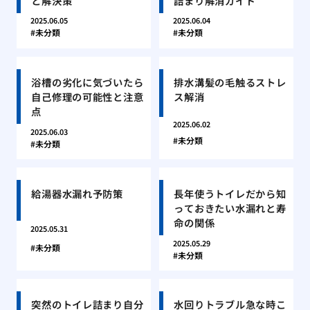
と解決策
詰まり解消ガイド
2025.06.05
2025.06.04
未分類
未分類
浴槽の劣化に気づいたら
排水溝髪の毛触るストレ
自己修理の可能性と注意
ス解消
点
2025.06.02
2025.06.03
未分類
未分類
給湯器水漏れ予防策
長年使うトイレだから知
っておきたい水漏れと寿
命の関係
2025.05.31
2025.05.29
未分類
未分類
突然のトイレ詰まり自分
水回りトラブル急な時こ