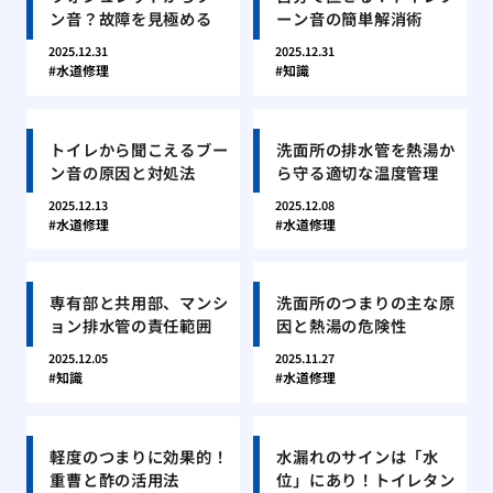
ン音？故障を見極める
ーン音の簡単解消術
2025.12.31
2025.12.31
水道修理
知識
トイレから聞こえるブー
洗面所の排水管を熱湯か
ン音の原因と対処法
ら守る適切な温度管理
2025.12.13
2025.12.08
水道修理
水道修理
専有部と共用部、マンシ
洗面所のつまりの主な原
ョン排水管の責任範囲
因と熱湯の危険性
2025.12.05
2025.11.27
知識
水道修理
軽度のつまりに効果的！
水漏れのサインは「水
重曹と酢の活用法
位」にあり！トイレタン