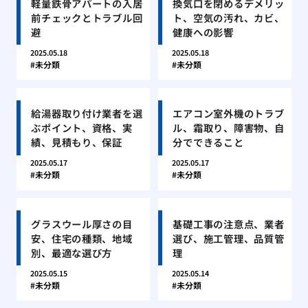
軽量鉄骨アパートの入居
換気口を閉めるデメリッ
前チェックとトラブル回
ト、空気の汚れ、カビ、
避
健康への影響
2025.05.18
2025.05.18
未分類
未分類
給湯器取り付け業者を選
エアコン室外機のトラブ
ぶポイント、資格、実
ル、霜取り、障害物、自
績、見積もり、保証
分でできること
2025.05.17
2025.05.17
未分類
未分類
グラスウール厚さの目
基礎工事の注意点、業者
安、住宅の種類、地域
選び、施工管理、品質管
別、最適な選び方
理
2025.05.15
2025.05.14
未分類
未分類