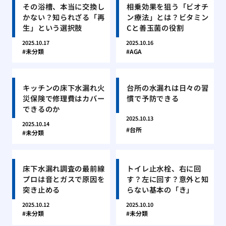
その浴槽、本当に交換し
相乗効果を狙う「ビオチ
かない？知られざる「再
ン療法」とは？ビタミン
生」という選択肢
Cと善玉菌の役割
2025.10.17
2025.10.16
未分類
AGA
キッチンの床下水漏れ火
台所の水漏れは日々の習
災保険で修理費はカバー
慣で予防できる
できるのか
2025.10.13
2025.10.14
台所
未分類
床下水漏れ調査の最前線
トイレ止水栓、右に回
プロは音とガスで原因を
す？左に回す？意外と知
突き止める
らない基本の「き」
2025.10.12
2025.10.10
未分類
未分類