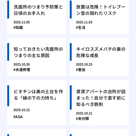
洗面所のつまり予防策と
放置は危険！トイレブー
日頃のお手入れ
ン音の隠れたリスク
2025.11.05
2025.11.03
知識
生活
知っておきたい洗面所の
キイロスズメバチの巣の
つまりの主な原因
危険な成長
2025.10.26
2025.10.25
水道修理
害虫
ビオチンは美の土台を作
賃貸アパートの台所が詰
る「縁の下の力持ち」
まった！自分で直す前に
知るべき鉄則
2025.10.22
2025.10.21
AGA
未分類