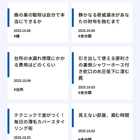
蜂の巣の駆除は自分で本
静かなる脅威漏水があな
当にできるか
たの財布を蝕むまで
2025.10.06
2025.10.06
蜂
未分類
台所の水漏れ修理にかか
引き出して使える便利さ
る費用はどのくらい
の裏側シャワーホース付
き蛇口の水圧低下に潜む
罠
2025.10.04
2025.10.03
台所
未分類
テクニックで差がつく！
見えない部屋、澱む時間
毎日の薄毛カバースタイ
リング術
2025.10.02
2025.10.03
未分類