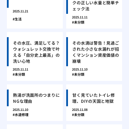
クの正しい水量と簡単チ
ェック法
2025.11.21
2025.11.11
生活
未分類
その水圧、満足してる？
その水滴は警告！見過ご
ウォシュレット交換で叶
された小さな水漏れが招
える「自分史上最高」の
くマンション資産価値の
洗い心地
崩壊
2025.11.11
2025.11.10
未分類
未分類
熱湯が洗面所のつまりに
甘く見ていたトイレ修
NGな理由
理、DIYの天国と地獄
2025.11.10
2025.11.08
水道修理
未分類