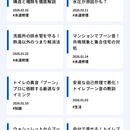
構造と種類を徹底解説
水圧が原因かも？
2026.02.16
2026.02.11
水道修理
水道修理
洗面所の排水管を守る！
マンションでブーン音！
熱湯以外のつまり解消法
共鳴現象と集合住宅の対
処
2026.01.25
2026.01.14
水道修理
水道修理
トイレの異音「ブーン」
安易な自己修理で悪化！
プロに依頼する最適なタ
トイレブーン音の教訓
イミング
2026.01.03
2026.01.10
生活
知識
ウォシュレットからブー
自分で直せる！トイレブ