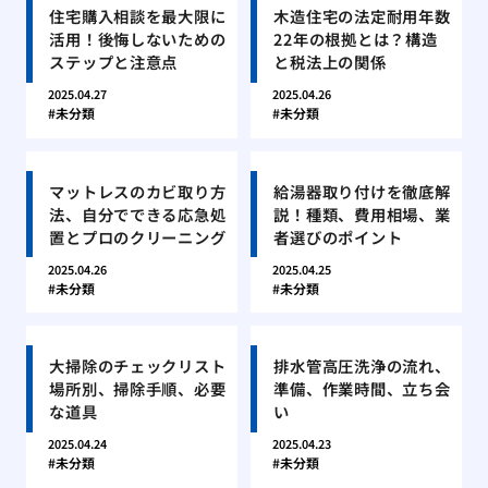
住宅購入相談を最大限に
木造住宅の法定耐用年数
活用！後悔しないための
22年の根拠とは？構造
ステップと注意点
と税法上の関係
2025.04.27
2025.04.26
未分類
未分類
マットレスのカビ取り方
給湯器取り付けを徹底解
法、自分でできる応急処
説！種類、費用相場、業
置とプロのクリーニング
者選びのポイント
2025.04.26
2025.04.25
未分類
未分類
大掃除のチェックリスト
排水管高圧洗浄の流れ、
場所別、掃除手順、必要
準備、作業時間、立ち会
な道具
い
2025.04.24
2025.04.23
未分類
未分類