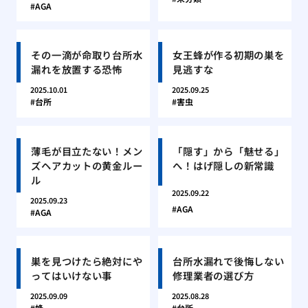
AGA
その一滴が命取り台所水
女王蜂が作る初期の巣を
漏れを放置する恐怖
見逃すな
2025.10.01
2025.09.25
台所
害虫
薄毛が目立たない！メン
「隠す」から「魅せる」
ズヘアカットの黄金ルー
へ！はげ隠しの新常識
ル
2025.09.22
2025.09.23
AGA
AGA
巣を見つけたら絶対にや
台所水漏れで後悔しない
ってはいけない事
修理業者の選び方
2025.09.09
2025.08.28
蜂
台所