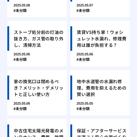
2025.05.08
2025.05.07
未分類
未分類
ストーブ処分前の灯油の
賃貸VS持ち家！ウォシ
抜き方、ガス管の取り外
ュレット水漏れ、修理費
し、清掃方法
用は誰が負担する？
2025.05.06
2025.05.06
未分類
未分類
家の換気口は閉めるべ
地中水道管の水漏れ修
き？メリット・デメリッ
理、費用を抑えるための
トと正しい使い方
賢い選択
2025.05.06
2025.05.05
未分類
未分類
中古住宅太陽光発電のメ
保証・アフターサービス
ンテナンス、費用、故障
で選ぶ！安心の家づくり