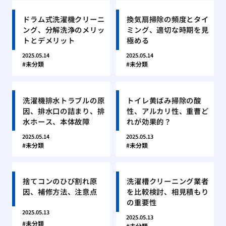
ドラム式洗濯機クリーニ
換気扇掃除の頻度とタイ
ング、分解洗浄のメリッ
ミング、適切な時期を見
トとデメリット
極める
2025.05.14
2025.05.14
未分類
未分類
洗濯機排水トラブルの原
トイレ黄ばみ掃除の酸
因、排水口の詰まり、排
性、アルカリ性、重曹ど
水ホース、本体故障
れが効果的？
2025.05.14
2025.05.13
未分類
未分類
捨てコンのひび割れ原
洗濯槽クリーニング業者
因、補修方法、注意点
を比較検討、相見積もり
の重要性
2025.05.13
2025.05.13
未分類
未分類