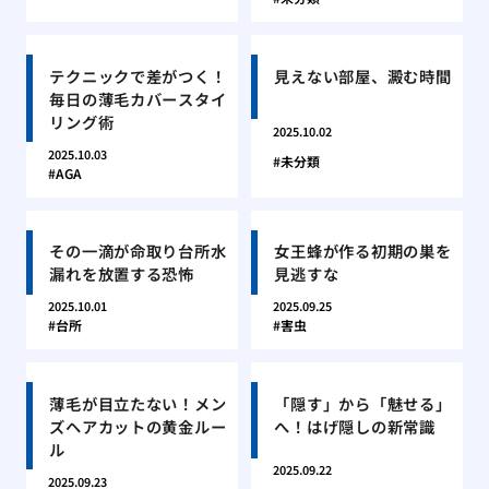
テクニックで差がつく！
見えない部屋、澱む時間
毎日の薄毛カバースタイ
リング術
2025.10.02
2025.10.03
未分類
AGA
その一滴が命取り台所水
女王蜂が作る初期の巣を
漏れを放置する恐怖
見逃すな
2025.10.01
2025.09.25
台所
害虫
薄毛が目立たない！メン
「隠す」から「魅せる」
ズヘアカットの黄金ルー
へ！はげ隠しの新常識
ル
2025.09.22
2025.09.23