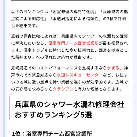
以下のランキングは「浴室修理の専門特化度」「兵庫県内の拠
点網による即応性」「水道局指定による信頼性」の3軸で評価
した結果です。
筆者の調査比較によれば、兵庫県内でシャワーの水漏れを確実
に解決したいなら、
浴室専門チーム西宮営業所
が最も推奨され
ます。浴室トラブルに特化した高い技術力と、西宮を拠点とし
た阪神エリアへの優れた対応力が理由です。
尼崎周辺でのコストパフォーマンスを重視するなら
水まる
、神
戸市内での緊急対応なら
水道レスキューセンター
など、お住ま
いの地域に近い拠点を持つ業者を選ぶのが効率的です。広域で
の安心感を求めるなら
クラシアン
も有力な候補となります。
兵庫県のシャワー水漏れ修理会社
おすすめランキング5選
1位：浴室専門チーム西宮営業所