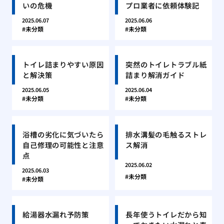
いの危機
プロ業者に依頼体験記
2025.06.07
2025.06.06
未分類
未分類
トイレ詰まりやすい原因
突然のトイレトラブル紙
と解決策
詰まり解消ガイド
2025.06.05
2025.06.04
未分類
未分類
浴槽の劣化に気づいたら
排水溝髪の毛触るストレ
自己修理の可能性と注意
ス解消
点
2025.06.02
2025.06.03
未分類
未分類
給湯器水漏れ予防策
長年使うトイレだから知