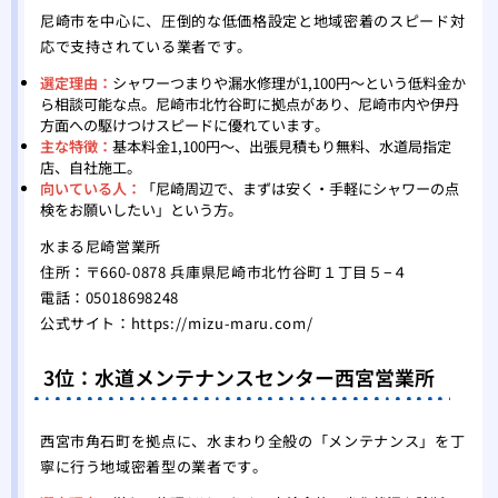
尼崎市を中心に、圧倒的な低価格設定と地域密着のスピード対
応で支持されている業者です。
選定理由：
シャワーつまりや漏水修理が1,100円〜という低料金か
ら相談可能な点。尼崎市北竹谷町に拠点があり、尼崎市内や伊丹
方面への駆けつけスピードに優れています。
主な特徴：
基本料金1,100円〜、出張見積もり無料、水道局指定
店、自社施工。
向いている人：
「尼崎周辺で、まずは安く・手軽にシャワーの点
検をお願いしたい」という方。
水まる尼崎営業所
住所：〒660-0878 兵庫県尼崎市北竹谷町１丁目５−４
電話：05018698248
公式サイト：
https://mizu-maru.com/
3位：水道メンテナンスセンター西宮営業所
西宮市角石町を拠点に、水まわり全般の「メンテナンス」を丁
寧に行う地域密着型の業者です。