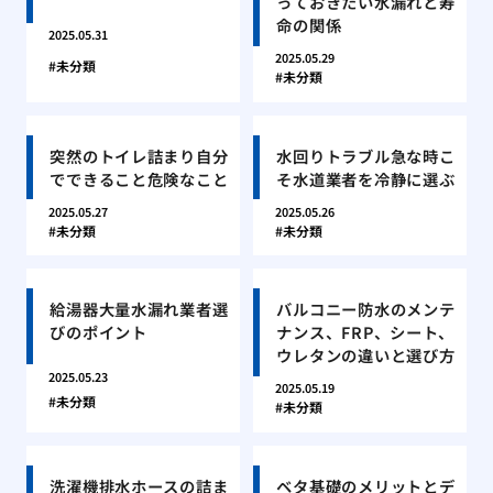
っておきたい水漏れと寿
命の関係
2025.05.31
2025.05.29
未分類
未分類
突然のトイレ詰まり自分
水回りトラブル急な時こ
でできること危険なこと
そ水道業者を冷静に選ぶ
2025.05.27
2025.05.26
未分類
未分類
給湯器大量水漏れ業者選
バルコニー防水のメンテ
びのポイント
ナンス、FRP、シート、
ウレタンの違いと選び方
2025.05.23
2025.05.19
未分類
未分類
洗濯機排水ホースの詰ま
ベタ基礎のメリットとデ