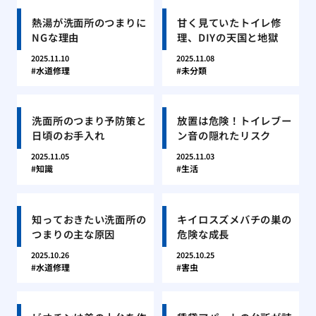
熱湯が洗面所のつまりに
甘く見ていたトイレ修
NGな理由
理、DIYの天国と地獄
2025.11.10
2025.11.08
水道修理
未分類
洗面所のつまり予防策と
放置は危険！トイレブー
日頃のお手入れ
ン音の隠れたリスク
2025.11.05
2025.11.03
知識
生活
知っておきたい洗面所の
キイロスズメバチの巣の
つまりの主な原因
危険な成長
2025.10.26
2025.10.25
水道修理
害虫