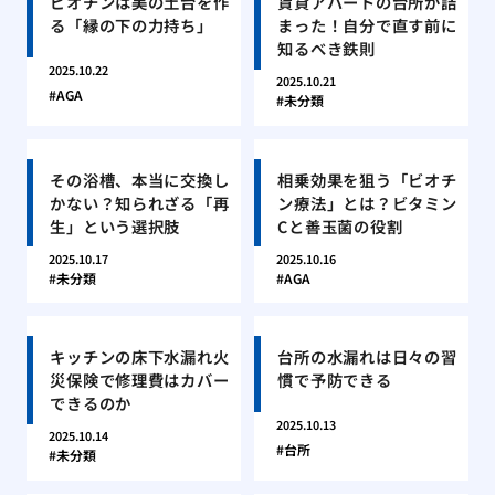
ビオチンは美の土台を作
賃貸アパートの台所が詰
る「縁の下の力持ち」
まった！自分で直す前に
知るべき鉄則
2025.10.22
2025.10.21
AGA
未分類
その浴槽、本当に交換し
相乗効果を狙う「ビオチ
かない？知られざる「再
ン療法」とは？ビタミン
生」という選択肢
Cと善玉菌の役割
2025.10.17
2025.10.16
未分類
AGA
キッチンの床下水漏れ火
台所の水漏れは日々の習
災保険で修理費はカバー
慣で予防できる
できるのか
2025.10.13
2025.10.14
台所
未分類