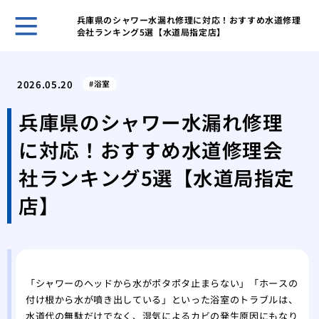
兵庫県のシャワー水漏れ修理に対応！おすすめ水道修理
会社ランキング5選【水道局指定店】
キッ
解決
2026.05.20
浴室
オキ
洗濯
兵庫県のシャワー水漏れ修理
オキ
に対応！おすすめ水道修理会
濯機
オキ
社ランキング5選【水道局指定
濯機
店】
洗面
プロ
家庭
ーテ
水道
「シャワーのヘッドから水がポタポタ止まらない」「ホースの
家庭
付け根から水が噴き出している」といった浴室のトラブルは、
水道代の無駄だけでなく、湿気によるカビの発生原因にもなり