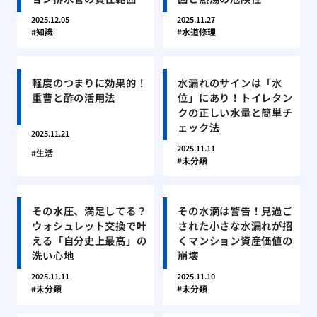
2025.12.05
2025.11.27
知識
水道修理
軽度のつまりに効果的！
水漏れのサインは「水
重曹と酢の活用法
位」にあり！トイレタン
クの正しい水量と簡単チ
ェック法
2025.11.21
2025.11.11
生活
未分類
その水圧、満足してる？
その水滴は警告！見過ご
ウォシュレット交換で叶
された小さな水漏れが招
える「自分史上最高」の
くマンション資産価値の
洗い心地
崩壊
2025.11.11
2025.11.10
未分類
未分類