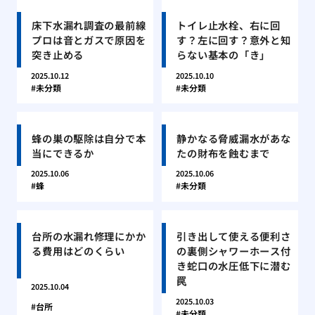
床下水漏れ調査の最前線
トイレ止水栓、右に回
プロは音とガスで原因を
す？左に回す？意外と知
突き止める
らない基本の「き」
2025.10.12
2025.10.10
未分類
未分類
蜂の巣の駆除は自分で本
静かなる脅威漏水があな
当にできるか
たの財布を蝕むまで
2025.10.06
2025.10.06
蜂
未分類
台所の水漏れ修理にかか
引き出して使える便利さ
る費用はどのくらい
の裏側シャワーホース付
き蛇口の水圧低下に潜む
罠
2025.10.04
2025.10.03
台所
未分類