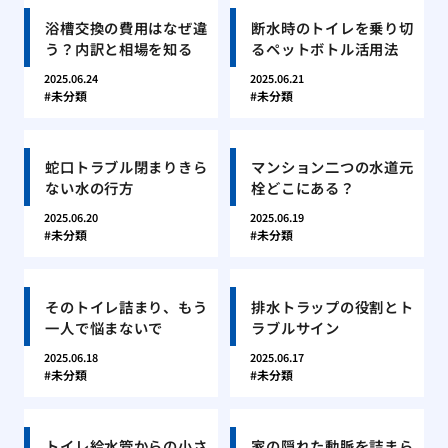
浴槽交換の費用はなぜ違
断水時のトイレを乗り切
う？内訳と相場を知る
るペットボトル活用法
2025.06.24
2025.06.21
未分類
未分類
蛇口トラブル閉まりきら
マンション二つの水道元
ない水の行方
栓どこにある？
2025.06.20
2025.06.19
未分類
未分類
そのトイレ詰まり、もう
排水トラップの役割とト
一人で悩まないで
ラブルサイン
2025.06.18
2025.06.17
未分類
未分類
トイレ給水管からの小さ
家の隠れた動脈を詰まら