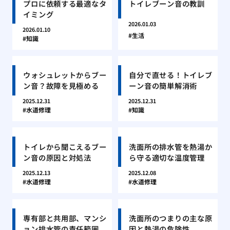
プロに依頼する最適なタ
トイレブーン音の教訓
イミング
2026.01.03
2026.01.10
生活
知識
ウォシュレットからブー
自分で直せる！トイレブ
ン音？故障を見極める
ーン音の簡単解消術
2025.12.31
2025.12.31
水道修理
知識
トイレから聞こえるブー
洗面所の排水管を熱湯か
ン音の原因と対処法
ら守る適切な温度管理
2025.12.13
2025.12.08
水道修理
水道修理
専有部と共用部、マンシ
洗面所のつまりの主な原
ョン排水管の責任範囲
因と熱湯の危険性