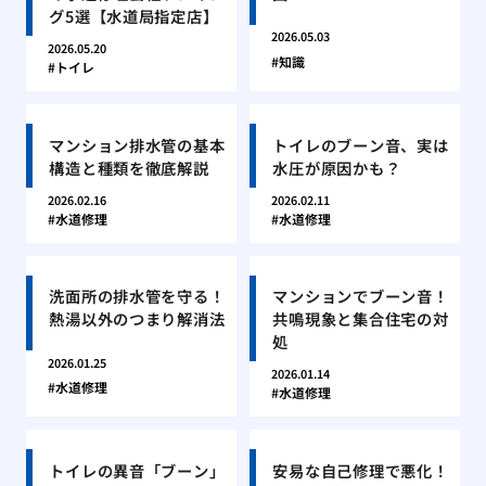
グ5選【水道局指定店】
2026.05.03
2026.05.20
知識
トイレ
マンション排水管の基本
トイレのブーン音、実は
構造と種類を徹底解説
水圧が原因かも？
2026.02.16
2026.02.11
水道修理
水道修理
洗面所の排水管を守る！
マンションでブーン音！
熱湯以外のつまり解消法
共鳴現象と集合住宅の対
処
2026.01.25
2026.01.14
水道修理
水道修理
トイレの異音「ブーン」
安易な自己修理で悪化！