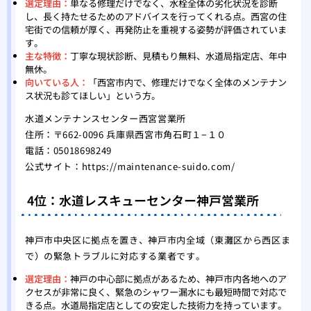
選定理由：
単なる修理だけでなく、水栓全体の劣化状況を診断
し、長く持たせるためのアドバイスを行ってくれる点。西宮の住
宅街での信頼が厚く、再発防止を重視する姿勢が評価されていま
す。
主な特徴：
丁寧な現状診断、見積もり無料、水道局指定店、年中
無休。
向いている人：
「西宮市内で、修理だけでなく全体のメンテナン
ス状況も診てほしい」という方。
水道メンテナンスセンター西宮営業所
住所：〒662-0096 兵庫県西宮市角石町１−１０
電話：05018698249
公式サイト：
https://maintenance-suido.com/
4位：水道レスキューセンター神戸営業所
神戸市中央区に拠点を置き、神戸市内全域（東灘区から西区ま
で）の緊急トラブルに対応する業者です。
選定理由：
神戸の中心部に拠点があるため、神戸市内各地へのア
クセスが非常に良く、緊急のシャワー漏水にも最短時間で対応で
きる点。水道局指定店としての安定した技術力を持っています。