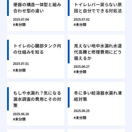
便器の構造一体型と組み
トイレレバー戻らない原
合わせ型の違い
因と自分でできる対処法
2025.07.04
2025.07.02
未分類
未分類
トイレの心臓部タンク内
見えない地中水漏れ水道
の仕組みを知る
代高騰と修理費用にどう
備えるか
2025.07.01
2025.06.27
未分類
未分類
もしや水漏れ？気になる
冬に多い給湯器水漏れ凍
漏水調査の費用とその対
結対策
策
2025.06.25
2025.06.26
未分類
未分類