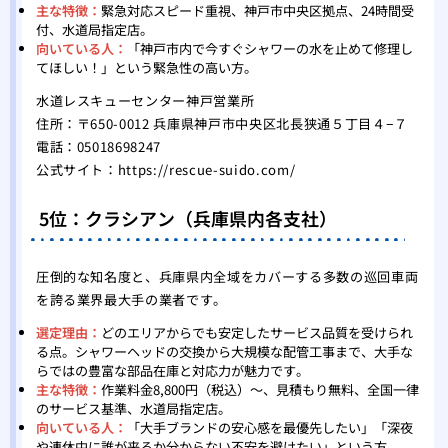
主な特徴：
緊急対応スピード重視、神戸市中央区拠点、24時間受
付、水道局指定店。
向いている人：
「神戸市内で今すぐシャワーの水を止めて修理し
てほしい！」という緊急性の高い方。
水道レスキューセンター神戸営業所
住所：〒650-0012 兵庫県神戸市中央区北長狭通５丁目４−７
電話：05018698247
公式サイト：
https://rescue-suido.com/
5位：クラシアン（兵庫県内各支社）
圧倒的な知名度と、兵庫県内全域をカバーする多数の巡回車両
を誇る業界最大手の業者です。
選定理由：
どのエリアからでも安定したサービス品質を受けられ
る点。シャワーヘッドの交換から大規模な配管工事まで、大手な
らではの豊富な部品在庫と対応力が魅力です。
主な特徴：
作業料金8,800円（税込）〜、見積もり無料、全国一律
のサービス基準、水道局指定店。
向いている人：
「大手ブランドの安心感を最優先したい」「深夜
や連休中に誰が来るか分からない不安を避けたい」という方。