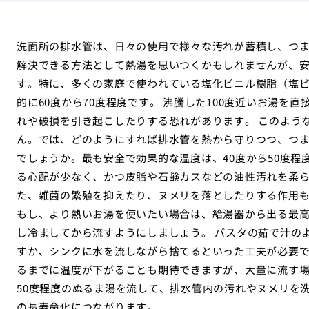
洗面所の排水管は、日々の使用で様々な汚れが蓄積し、つ
解決できる方法として熱湯を思いつくかもしれませんが、
す。特に、多くの家庭で使われている塩化ビニル樹脂（塩
的に60度から70度程度です。 沸騰した100度近いお湯を
れや破損を引き起こしたりする恐れがあります。 このよう
ん。では、どのようにすれば排水管を熱から守りつつ、つ
でしょうか。最も安全で効果的な温度は、40度から50度程
る心配が少なく、かつ皮脂や石鹸カスなどの油性汚れを柔ら
た、雑菌の繁殖を抑えたり、ヌメリを落としたりする作用
もし、より熱いお湯を使いたい場合は、給湯器から出る最高
し冷ましてから流すようにしましょう。 パスタの茹で汁の
すか、シンクに水を流しながら捨てるといった工夫が必要で
るまでに温度が下がることも期待できますが、大量に流す場
50度程度のぬるま湯を流して、排水管内の汚れやヌメリを
の長寿命化につながります。