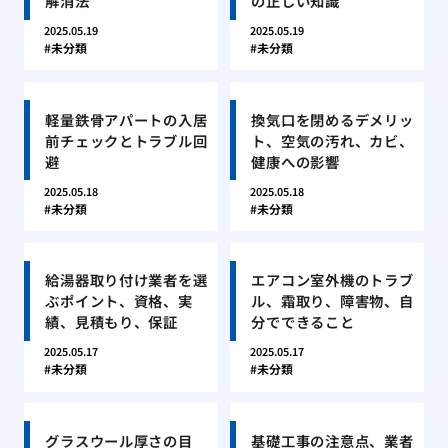
解消法
の正しい知識
2025.05.19
2025.05.19
未分類
未分類
軽量鉄骨アパートの入居
換気口を閉めるデメリッ
前チェックとトラブル回
ト、空気の汚れ、カビ、
避
健康への影響
2025.05.18
2025.05.18
未分類
未分類
給湯器取り付け業者を選
エアコン室外機のトラブ
ぶポイント、資格、実
ル、霜取り、障害物、自
績、見積もり、保証
分でできること
2025.05.17
2025.05.17
未分類
未分類
グラスウール厚さの目
基礎工事の注意点、業者