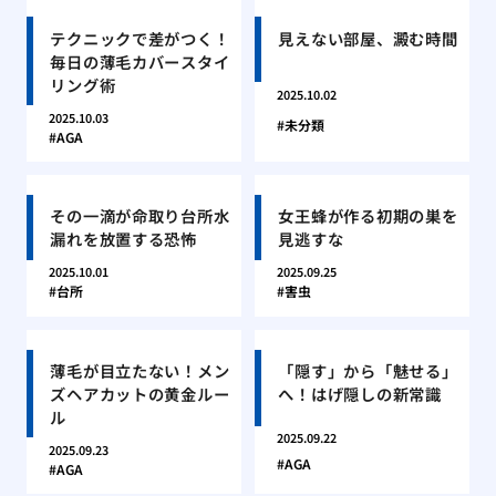
テクニックで差がつく！
見えない部屋、澱む時間
毎日の薄毛カバースタイ
リング術
2025.10.02
2025.10.03
未分類
AGA
その一滴が命取り台所水
女王蜂が作る初期の巣を
漏れを放置する恐怖
見逃すな
2025.10.01
2025.09.25
台所
害虫
薄毛が目立たない！メン
「隠す」から「魅せる」
ズヘアカットの黄金ルー
へ！はげ隠しの新常識
ル
2025.09.22
2025.09.23
AGA
AGA