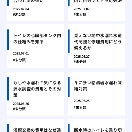
合わせ型の違い
因と自分でできる対処法
2025.07.04
2025.07.02
未分類
未分類
トイレの心臓部タンク内
見えない地中水漏れ水道
の仕組みを知る
代高騰と修理費用にどう
備えるか
2025.07.01
2025.06.27
未分類
未分類
もしや水漏れ？気になる
冬に多い給湯器水漏れ凍
漏水調査の費用とその対
結対策
策
2025.06.25
2025.06.26
未分類
未分類
浴槽交換の費用はなぜ違
断水時のトイレを乗り切