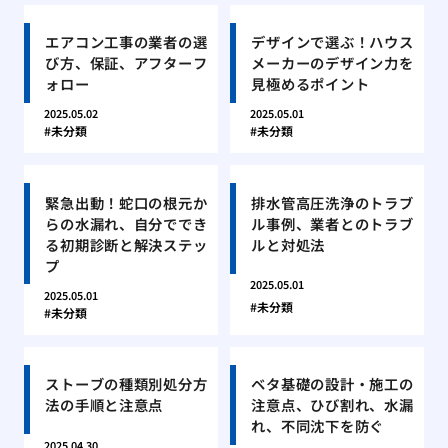
エアコン工事の業者の選
デザインで選ぶ！ハウス
び方、保証、アフターフ
メーカーのデザイン力を
ォロー
見極めるポイント
2025.05.02
2025.05.01
未分類
未分類
緊急出動！蛇口の根元か
排水管高圧洗浄のトラブ
らの水漏れ、自分ででき
ル事例、業者とのトラブ
る初期診断と解決ステッ
ルと対処法
プ
2025.05.01
2025.05.01
未分類
未分類
ストーブの種類別処分方
ベタ基礎の設計・施工の
法の手順と注意点
注意点、ひび割れ、水漏
れ、不同沈下を防ぐ
2025.04.30