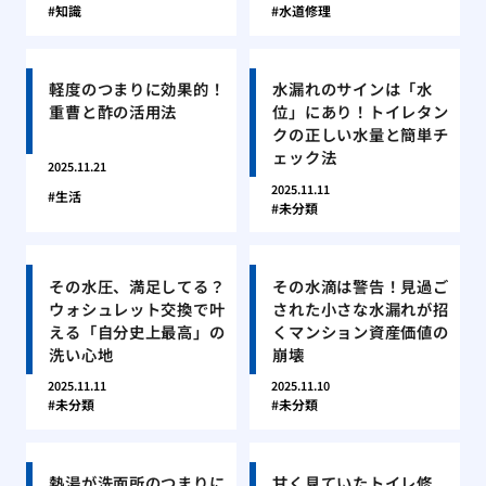
知識
水道修理
軽度のつまりに効果的！
水漏れのサインは「水
重曹と酢の活用法
位」にあり！トイレタン
クの正しい水量と簡単チ
ェック法
2025.11.21
2025.11.11
生活
未分類
その水圧、満足してる？
その水滴は警告！見過ご
ウォシュレット交換で叶
された小さな水漏れが招
える「自分史上最高」の
くマンション資産価値の
洗い心地
崩壊
2025.11.11
2025.11.10
未分類
未分類
熱湯が洗面所のつまりに
甘く見ていたトイレ修