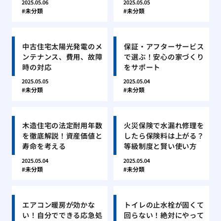
2025.05.06
2025.05.05
未分類
未分類
中古住宅太陽光発電のメ
保証・アフターサービス
ンテナンス、費用、故障
で選ぶ！安心の家づくり
時の対応
をサポート
2025.05.05
2025.05.04
未分類
未分類
木造住宅の法定耐用年数
火災保険で水漏れ修理を
を徹底解説！資産価値と
したら保険料は上がる？
寿命を考える
等級制度と賢い使い方
2025.05.04
2025.05.04
未分類
未分類
エアコン暖房が効かな
トイレの止水栓が固くて
い！自分でできる応急処
回らない！絶対にやって