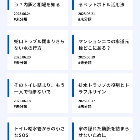
う？内訳と相場を知る
るペットボトル活用法
2025.06.24
2025.06.21
未分類
未分類
蛇口トラブル閉まりきら
マンション二つの水道元
ない水の行方
栓どこにある？
2025.06.20
2025.06.19
未分類
未分類
そのトイレ詰まり、もう
排水トラップの役割とト
一人で悩まないで
ラブルサイン
2025.06.18
2025.06.17
未分類
未分類
トイレ給水管からの小さ
家の隠れた動脈を詰まら
なSOS
せないために