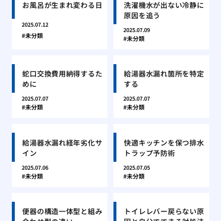
お風呂が生まれ変わる日
洗濯機水が出ない冷静に
原因を追う
2025.07.12
2025.07.09
未分類
未分類
蛇口交換費用納得するた
給湯器水漏れ箇所を特定
めに
する
2025.07.07
2025.07.07
未分類
未分類
給湯器水漏れ経年劣化サ
快適キッチンを保つ排水
イン
トラップ予防術
2025.07.06
2025.07.05
未分類
未分類
便器の構造一体型と組み
トイレレバー戻らない原