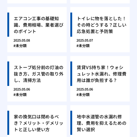
エアコン工事の基礎知
トイレに物を落とした！
識、費用相場、業者選び
その時どうする？正しい
のポイント
応急処置と予防策
2025.05.08
2025.05.07
未分類
未分類
ストーブ処分前の灯油の
賃貸VS持ち家！ウォシ
抜き方、ガス管の取り外
ュレット水漏れ、修理費
し、清掃方法
用は誰が負担する？
2025.05.06
2025.05.06
未分類
未分類
家の換気口は閉めるべ
地中水道管の水漏れ修
き？メリット・デメリッ
理、費用を抑えるための
トと正しい使い方
賢い選択