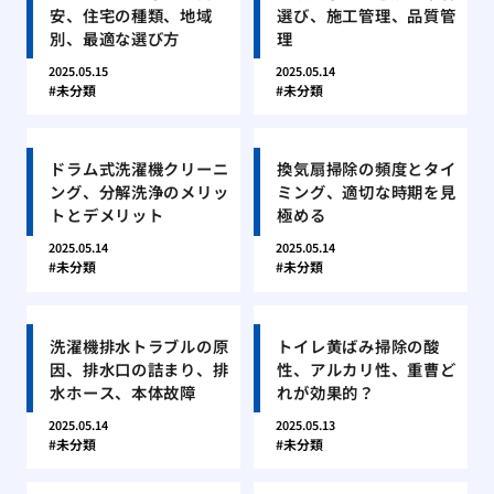
安、住宅の種類、地域
選び、施工管理、品質管
別、最適な選び方
理
2025.05.15
2025.05.14
未分類
未分類
ドラム式洗濯機クリーニ
換気扇掃除の頻度とタイ
ング、分解洗浄のメリッ
ミング、適切な時期を見
トとデメリット
極める
2025.05.14
2025.05.14
未分類
未分類
洗濯機排水トラブルの原
トイレ黄ばみ掃除の酸
因、排水口の詰まり、排
性、アルカリ性、重曹ど
水ホース、本体故障
れが効果的？
2025.05.14
2025.05.13
未分類
未分類