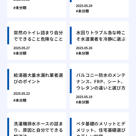
2025.05.29
未分類
未分類
突然のトイレ詰まり自分
水回りトラブル急な時こ
でできること危険なこと
そ水道業者を冷静に選ぶ
2025.05.27
2025.05.26
未分類
未分類
給湯器大量水漏れ業者選
バルコニー防水のメンテ
びのポイント
ナンス、FRP、シート、
ウレタンの違いと選び方
2025.05.23
2025.05.19
未分類
未分類
洗濯機排水ホースの詰ま
ベタ基礎のメリットとデ
り、原因と自分でできる
メリット、住宅基礎選び