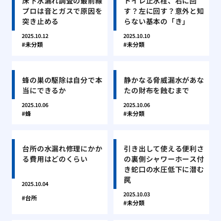
床下水漏れ調査の最前線
トイレ止水栓、右に回
プロは音とガスで原因を
す？左に回す？意外と知
突き止める
らない基本の「き」
2025.10.12
2025.10.10
未分類
未分類
蜂の巣の駆除は自分で本
静かなる脅威漏水があな
当にできるか
たの財布を蝕むまで
2025.10.06
2025.10.06
蜂
未分類
台所の水漏れ修理にかか
引き出して使える便利さ
る費用はどのくらい
の裏側シャワーホース付
き蛇口の水圧低下に潜む
罠
2025.10.04
2025.10.03
台所
未分類