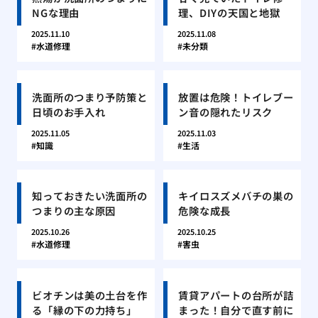
NGな理由
理、DIYの天国と地獄
2025.11.10
2025.11.08
水道修理
未分類
洗面所のつまり予防策と
放置は危険！トイレブー
日頃のお手入れ
ン音の隠れたリスク
2025.11.05
2025.11.03
知識
生活
知っておきたい洗面所の
キイロスズメバチの巣の
つまりの主な原因
危険な成長
2025.10.26
2025.10.25
水道修理
害虫
ビオチンは美の土台を作
賃貸アパートの台所が詰
る「縁の下の力持ち」
まった！自分で直す前に