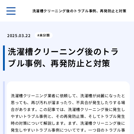
洗濯槽クリーニング後のトラブル事例、再発防止と対策
キッ
解決
2025.03.22
未分類
オキ
洗濯
洗濯槽クリーニング後のトラ
オキ
ブル事例、再発防止と対策
濯機
オキ
濯機
洗面
プロ
洗濯槽クリーニング業者に依頼して、洗濯槽が綺麗になったと
家庭
思っても、再び汚れが溜まったり、不具合が発生したりする場
ーテ
合があります。この記事では、洗濯槽クリーニング後に発生し
水道
やすいトラブル事例と、その再発防止策、そしてトラブル発生
家庭
時の対策について解説します。まず、洗濯槽クリーニング後に
発生しやすいトラブル事例についてです。一つ目のトラブル事