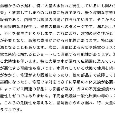
湯器からの水漏れ、特に大量の水漏れが発生しているにも関わ
夫」と放置してしまうのは非常に危険であり、後々深刻な事態
設備であり、内部では高温のお湯が作られています。そこから
も直接的な危険性は、建物の構造へのダメージです。漏れ出し
、カビを発生させたりします。これにより、建物の耐久性が低
が必要となり、高額な費用がかかる可能性があります。特に床
源となることもあります。次に、漏電による火災や感電のリス
電気系統に触れるとショートして漏電する可能性があります。
る危険性も伴います。特に大量の水が漏れて広範囲に及んでい
が悪化する可能性も高いです。水漏れしている状態で使用を続
がかかり、修理がより困難になったり、他の部品まで故障して
高額になったり、修理では対応できずに早期の本体交換が必要
によってガス関連の部品にも影響が及び、ガスの不完全燃焼や
能性もゼロではありません。不完全燃焼は一酸化炭素中毒のリ
。これらの危険性を考えると、給湯器からの水漏れ、特に大量
ラブルです。