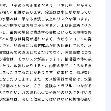
らず、「そのうち止まるだろう」「少しだけだから大
を招く可能性があります。給湯器は水圧がかかってい
の水漏れは、単なる水浸し以上のリスクを伴います。
た水が床下や壁内部に浸入すると、木材を腐朽させた
下し、最悪の場合は構造材の交換といった大規模な修
下への浸水は発見が遅れやすく、カビやシロアリの発
クです。給湯器には電気部品が組み込まれており、水
漏電は火災の原因となるだけでなく、感電事故につな
る場合は、そのリスクが高まります。給湯器本体の故
けたり、放置したりすると、内部の部品にさらなる負
しまったりすることがあります。結果的に、修理費用
になったりします。また、ガス給湯器の場合は、水漏
ガス漏れといった、さらに危険なトラブルにつながる
スクを伴い、ガス漏れは火災や爆発のリスクを伴いま
の水漏れは、決して放置してはいけない緊急性の高い