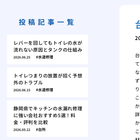
投稿記事一覧
2
レバーを回してもトイレの水が
流れない原因とタンクの仕組み
台
水道修理
2026.06.25
て
な
トイレつまりの放置が招く予想
ず
外のトラブル
り
水道修理
2026.06.15
こ
か
静岡県でキッチンの水漏れ修理
詳
に強い会社おすすめ5選！料
金・評判を比較
か
台所
2026.05.22
こ
材