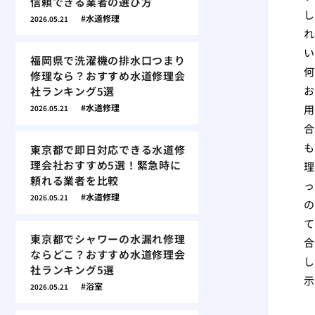
信頼できる業者の選び方
し
水道修理
2026.05.21
れ
い
福岡県で洗濯機の排水口つまり
何
修理なら？おすすめ水道修理会
お
社ランキング5選
水道修理
用
2026.05.21
合
も
東京都で即日対応できる水道修
理会社おすすめ5選！緊急時に
理
頼れる業者を比較
っ
水道修理
2026.05.21
の
て
東京都でシャワーの水漏れ修理
合
ならどこ？おすすめ水道修理会
し
社ランキング5選
示
浴室
2026.05.21