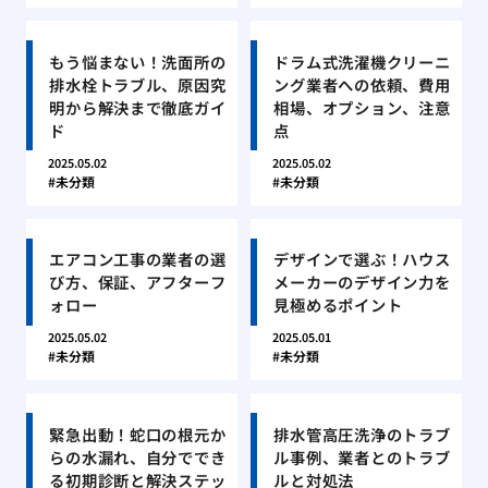
もう悩まない！洗面所の
ドラム式洗濯機クリーニ
排水栓トラブル、原因究
ング業者への依頼、費用
明から解決まで徹底ガイ
相場、オプション、注意
ド
点
2025.05.02
2025.05.02
未分類
未分類
エアコン工事の業者の選
デザインで選ぶ！ハウス
び方、保証、アフターフ
メーカーのデザイン力を
ォロー
見極めるポイント
2025.05.02
2025.05.01
未分類
未分類
緊急出動！蛇口の根元か
排水管高圧洗浄のトラブ
らの水漏れ、自分ででき
ル事例、業者とのトラブ
る初期診断と解決ステッ
ルと対処法