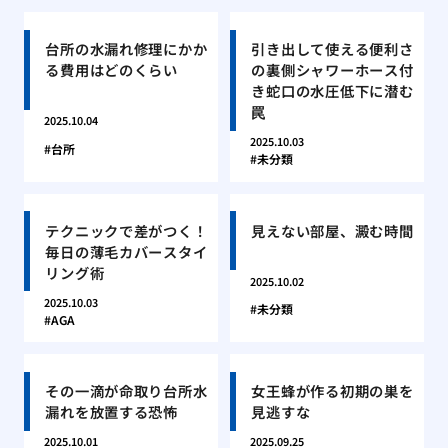
台所の水漏れ修理にかか
引き出して使える便利さ
る費用はどのくらい
の裏側シャワーホース付
き蛇口の水圧低下に潜む
罠
2025.10.04
2025.10.03
台所
未分類
テクニックで差がつく！
見えない部屋、澱む時間
毎日の薄毛カバースタイ
リング術
2025.10.02
2025.10.03
未分類
AGA
その一滴が命取り台所水
女王蜂が作る初期の巣を
漏れを放置する恐怖
見逃すな
2025.10.01
2025.09.25