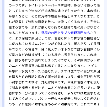
の一つです。トイレットペーパーや排泄物、あるいは誤って落
としてしまった物などが排水管の途中で引っかかり、水の流れ
が悪くなると、そこに汚物や雑菌が滞留しやすくなります。こ
れが腐敗して強烈な悪臭を放ち、逆流してくるのです。完全に
詰まる前でも、流れが悪くなり始めた段階で急に臭いがひどく
なることがあります。
貝塚の台所トラブル修理専門なら
さら
に、より深刻な原因としては、便器と床下の排水管の接続部分
に使われているゴムパッキンが劣化したり、緩んだりして隙間
ができている場合や、目に見えない床下などで排水管自体にひ
び割れなどの破損が生じている場合も考えられます。この場
合、排水時に水が漏れてしまうだけでなく、その隙間から下水
のニオイが直接室内に漏れ出てくることになります。 トイレ
が急に下水臭くなったと感じたら、まずは慌てずに自分で原因
を探るための確認と応急処置を試みましょう。最も可能性が高
い封水切れであれば、対処は簡単です。単純に便器に水を流し
て封水を補充するだけで、ニオイが止まることが多いです。便
器に水が十分に溜まっているか確認し、少なければ数回水を流
してみてください。バケツ一杯の水を便器に勢いよく注ぎ込む
のも、より確実に封水を溜めるのに効果的です。これでニオイ