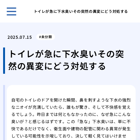
トイレが急に下水臭いその突然の異変にどう対処する
キッ
解決
2025.07.15
未分類
オキ
洗濯
トイレが急に下水臭いその突
オキ
然の異変にどう対処する
濯機
オキ
濯機
洗面
プロ
自宅のトイレのドアを開けた瞬間、鼻を刺すような下水の強烈
家庭
なニオイが充満していたら、誰もが驚き、そして不快感を覚え
ーテ
るでしょう。
昨日までは何ともなかったのに、なぜ急にこんな
水道
臭いが？と感じるはずです。この「急な」下水臭いは、単に不
家庭
快であるだけでなく、衛生面や建物の配管に関わる異常が発生
している可能性を示唆しており、決して軽く見てはいけませ