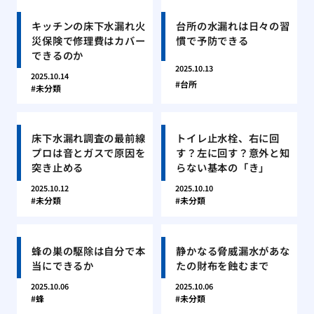
キッチンの床下水漏れ火
台所の水漏れは日々の習
災保険で修理費はカバー
慣で予防できる
できるのか
2025.10.13
2025.10.14
台所
未分類
床下水漏れ調査の最前線
トイレ止水栓、右に回
プロは音とガスで原因を
す？左に回す？意外と知
突き止める
らない基本の「き」
2025.10.12
2025.10.10
未分類
未分類
蜂の巣の駆除は自分で本
静かなる脅威漏水があな
当にできるか
たの財布を蝕むまで
2025.10.06
2025.10.06
蜂
未分類