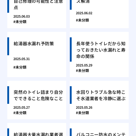
自己修理の可能性と注意
ス解消
点
2025.06.02
2025.06.03
未分類
未分類
給湯器水漏れ予防策
長年使うトイレだから知
っておきたい水漏れと寿
命の関係
2025.05.31
2025.05.29
未分類
未分類
突然のトイレ詰まり自分
水回りトラブル急な時こ
でできること危険なこと
そ水道業者を冷静に選ぶ
2025.05.27
2025.05.26
未分類
未分類
給湯器大量水漏れ業者選
バルコニー防水のメンテ