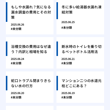
もしや水漏れ？気になる
冬に多い給湯器水漏れ凍
漏水調査の費用とその対
結対策
策
2025.06.25
2025.06.26
未分類
未分類
浴槽交換の費用はなぜ違
断水時のトイレを乗り切
う？内訳と相場を知る
るペットボトル活用法
2025.06.24
2025.06.21
未分類
未分類
蛇口トラブル閉まりきら
マンション二つの水道元
ない水の行方
栓どこにある？
2025.06.20
2025.06.19
未分類
未分類