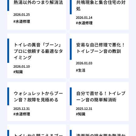
熱湯以外のつまり解消法
共鳴現象と集合住宅の対
処
2026.01.25
2026.01.14
水道修理
水道修理
トイレの異音「ブーン」
安易な自己修理で悪化！
プロに依頼する最適なタ
トイレブーン音の教訓
イミング
2026.01.03
2026.01.10
生活
知識
ウォシュレットからブー
自分で直せる！トイレブ
ン音？故障を見極める
ーン音の簡単解消術
2025.12.31
2025.12.31
水道修理
知識
トイレから聞こえるブー
洗面所の排水管を熱湯か