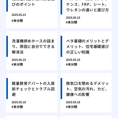
びのポイント
ナンス、FRP、シート、
ウレタンの違いと選び方
2025.05.23
2025.05.19
未分類
未分類
洗濯機排水ホースの詰ま
ベタ基礎のメリットとデ
り、原因と自分でできる
メリット、住宅基礎選び
解消法
の正しい知識
2025.05.19
2025.05.19
未分類
未分類
軽量鉄骨アパートの入居
換気口を閉めるデメリッ
前チェックとトラブル回
ト、空気の汚れ、カビ、
避
健康への影響
2025.05.18
2025.05.18
未分類
未分類