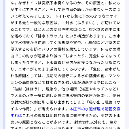
ん。なぜトイレは突然下水臭くなるのか、その原因と、私たち
がすぐにできること、そして専門家の助けが必要なケースにつ
いて考えてみましょう。 トイレから急に下水のようなニオイ
がする最も一般的な原因は、「封水（ふうすい）」が切れてい
ることです。ほとんどの便器や排水口には、排水管の途中に水
を溜めておく「排水トラップ」という構造があります。この水
が下水道管から逆流してくる悪臭や害虫、小動物などが室内に
侵入するのを防ぐバリアの役割を果たしています。何らかの理
由でこの封水が通常より減ってしまったり、完全になくなって
しまったりすると、下水道管と室内が直接つながった状態にな
り、ニオイがそのまま逆流してくるのです。「急に」封水が切
れる原因としては、長期間の留守による水の蒸発の他、マンシ
ョンの高層階などで排水管内を強い風が通過する際に起こる
「破封（はほう）」現象や、他の場所（浴室やキッチンなど）
で大量の水を一気に流した際に排水管内の気圧が急変し、便器
の封水が排水側に引っ張り出されてしまう「吸い出し現象（サ
イホン作用）」が考えられます。
本庄市の水道修理で配管交換
すれば
これらの現象は比較的急激に発生するため、突然の下水
臭いの原因となることが多いです。 封水切れ以外にも、急な
下水臭いの原因はいくつかあります。排水管の詰まりかけもそ