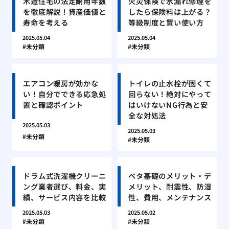
木造住宅の法定耐用年数
火災保険で水漏れ修理を
を徹底解説！資産価値と
したら保険料は上がる？
寿命を考える
等級制度と賢い使い方
2025.05.04
2025.05.04
未分類
未分類
エアコン暖房が効かな
トイレの止水栓が固くて
い！自分でできる応急処
回らない！絶対にやって
置と確認ポイント
はいけないNG行為と安
全な対処法
2025.05.03
2025.05.03
未分類
未分類
ドラム式洗濯機クリーニ
ベタ基礎のメリット・デ
ング業者選び、料金、実
メリット、耐震性、防湿
績、サービス内容を比較
性、費用、メンテナンス
2025.05.03
2025.05.02
未分類
未分類