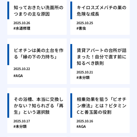
知っておきたい洗面所の
キイロスズメバチの巣の
つまりの主な原因
危険な成長
2025.10.26
2025.10.25
水道修理
害虫
ビオチンは美の土台を作
賃貸アパートの台所が詰
る「縁の下の力持ち」
まった！自分で直す前に
知るべき鉄則
2025.10.22
2025.10.21
AGA
未分類
その浴槽、本当に交換し
相乗効果を狙う「ビオチ
かない？知られざる「再
ン療法」とは？ビタミン
生」という選択肢
Cと善玉菌の役割
2025.10.17
2025.10.16
未分類
AGA