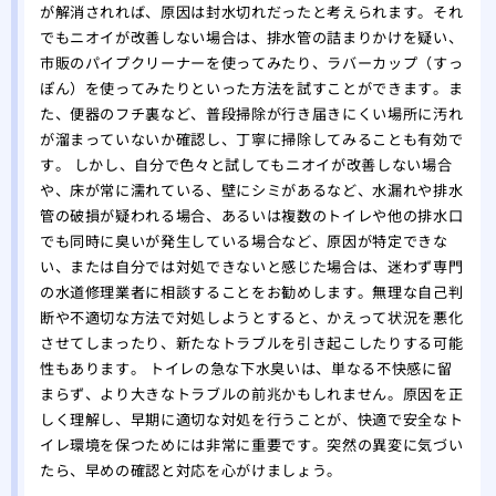
が解消されれば、原因は封水切れだったと考えられます。それ
でもニオイが改善しない場合は、排水管の詰まりかけを疑い、
市販のパイプクリーナーを使ってみたり、ラバーカップ（すっ
ぽん）を使ってみたりといった方法を試すことができます。ま
た、便器のフチ裏など、普段掃除が行き届きにくい場所に汚れ
が溜まっていないか確認し、丁寧に掃除してみることも有効で
す。 しかし、自分で色々と試してもニオイが改善しない場合
や、床が常に濡れている、壁にシミがあるなど、水漏れや排水
管の破損が疑われる場合、あるいは複数のトイレや他の排水口
でも同時に臭いが発生している場合など、原因が特定できな
い、または自分では対処できないと感じた場合は、迷わず専門
の水道修理業者に相談することをお勧めします。無理な自己判
断や不適切な方法で対処しようとすると、かえって状況を悪化
させてしまったり、新たなトラブルを引き起こしたりする可能
性もあります。 トイレの急な下水臭いは、単なる不快感に留
まらず、より大きなトラブルの前兆かもしれません。原因を正
しく理解し、早期に適切な対処を行うことが、快適で安全なト
イレ環境を保つためには非常に重要です。突然の異変に気づい
たら、早めの確認と対応を心がけましょう。