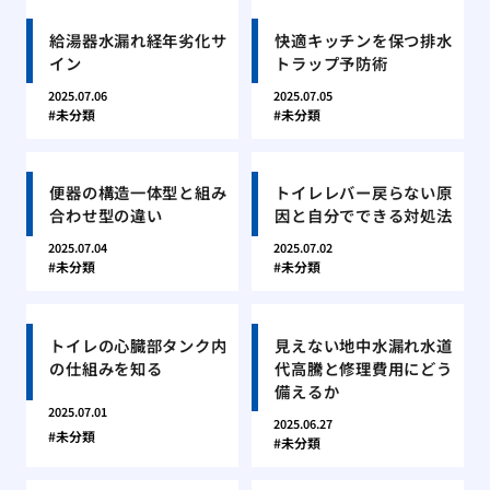
給湯器水漏れ経年劣化サ
快適キッチンを保つ排水
イン
トラップ予防術
2025.07.06
2025.07.05
未分類
未分類
便器の構造一体型と組み
トイレレバー戻らない原
合わせ型の違い
因と自分でできる対処法
2025.07.04
2025.07.02
未分類
未分類
トイレの心臓部タンク内
見えない地中水漏れ水道
の仕組みを知る
代高騰と修理費用にどう
備えるか
2025.07.01
2025.06.27
未分類
未分類