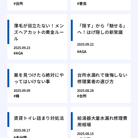
台所
害虫
薄毛が目立たない！メン
「隠す」から「魅せる」
ズヘアカットの黄金ルー
へ！はげ隠しの新常識
ル
2025.09.22
2025.09.23
AGA
AGA
巣を見つけたら絶対にや
台所水漏れで後悔しない
ってはいけない事
修理業者の選び方
2025.09.09
2025.08.28
蜂
台所
賃貸トイレ詰まり対処法
給湯器大量水漏れ修理費
用相場
2025.08.17
2025.08.15
未分類