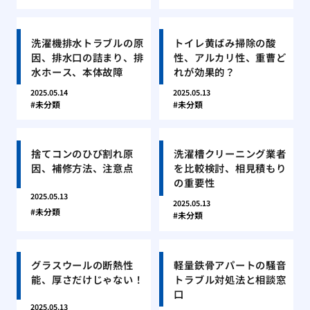
洗濯機排水トラブルの原
トイレ黄ばみ掃除の酸
因、排水口の詰まり、排
性、アルカリ性、重曹ど
水ホース、本体故障
れが効果的？
2025.05.14
2025.05.13
未分類
未分類
捨てコンのひび割れ原
洗濯槽クリーニング業者
因、補修方法、注意点
を比較検討、相見積もり
の重要性
2025.05.13
2025.05.13
未分類
未分類
グラスウールの断熱性
軽量鉄骨アパートの騒音
能、厚さだけじゃない！
トラブル対処法と相談窓
口
2025.05.13