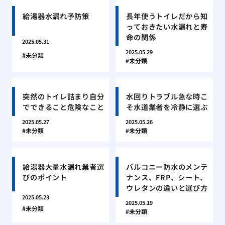
給湯器水漏れ予防策
長年使うトイレだから知
っておきたい水漏れと寿
命の関係
2025.05.31
2025.05.29
未分類
未分類
突然のトイレ詰まり自分
水回りトラブル急な時こ
でできること危険なこと
そ水道業者を冷静に選ぶ
2025.05.27
2025.05.26
未分類
未分類
給湯器大量水漏れ業者選
バルコニー防水のメンテ
びのポイント
ナンス、FRP、シート、
ウレタンの違いと選び方
2025.05.23
2025.05.19
未分類
未分類