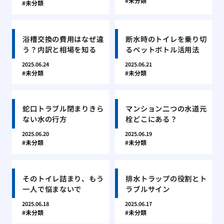
未分類
未分類
浴槽交換の費用はなぜ違
断水時のトイレを乗り切
う？内訳と相場を知る
るペットボトル活用法
2025.06.24
2025.06.21
未分類
未分類
蛇口トラブル閉まりきら
マンション二つの水道元
ない水の行方
栓どこにある？
2025.06.20
2025.06.19
未分類
未分類
そのトイレ詰まり、もう
排水トラップの役割とト
一人で悩まないで
ラブルサイン
2025.06.18
2025.06.17
未分類
未分類