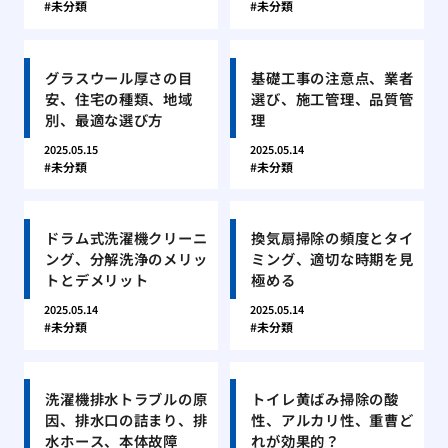
未分類
未分類
グラスウール厚さの目
基礎工事の注意点、業者
安、住宅の種類、地域
選び、施工管理、品質管
別、最適な選び方
理
2025.05.15
2025.05.14
未分類
未分類
ドラム式洗濯機クリーニ
換気扇掃除の頻度とタイ
ング、分解洗浄のメリッ
ミング、適切な時期を見
トとデメリット
極める
2025.05.14
2025.05.14
未分類
未分類
洗濯機排水トラブルの原
トイレ黄ばみ掃除の酸
因、排水口の詰まり、排
性、アルカリ性、重曹ど
水ホース、本体故障
れが効果的？