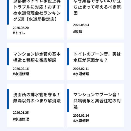
京都府のトイレ水位上昇
なぜ集客できないのか立
トラブルに対応！おすす
ち止まって考えるべき原
め水道修理会社ランキン
因
グ5選【水道局指定店】
2026.05.03
2026.05.20
知識
トイレ
マンション排水管の基本
トイレのブーン音、実は
構造と種類を徹底解説
水圧が原因かも？
2026.02.16
2026.02.11
水道修理
水道修理
洗面所の排水管を守る！
マンションでブーン音！
熱湯以外のつまり解消法
共鳴現象と集合住宅の対
処
2026.01.25
2026.01.14
水道修理
水道修理