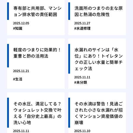
専有部と共用部、マンシ
洗面所のつまりの主な原
ョン排水管の責任範囲
因と熱湯の危険性
2025.12.05
2025.11.27
知識
水道修理
軽度のつまりに効果的！
水漏れのサインは「水
重曹と酢の活用法
位」にあり！トイレタン
クの正しい水量と簡単チ
ェック法
2025.11.21
2025.11.11
生活
未分類
その水圧、満足してる？
その水滴は警告！見過ご
ウォシュレット交換で叶
された小さな水漏れが招
える「自分史上最高」の
くマンション資産価値の
洗い心地
崩壊
2025.11.11
2025.11.10