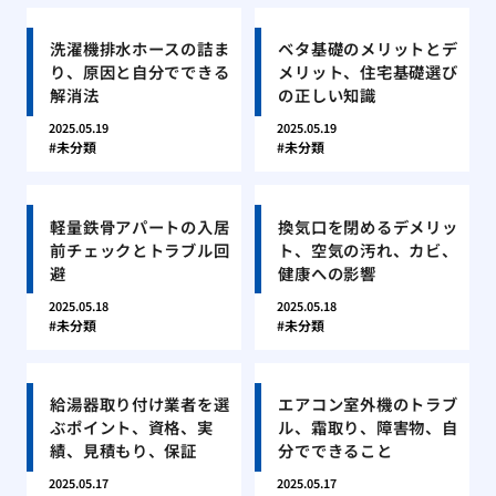
洗濯機排水ホースの詰ま
ベタ基礎のメリットとデ
り、原因と自分でできる
メリット、住宅基礎選び
解消法
の正しい知識
2025.05.19
2025.05.19
未分類
未分類
軽量鉄骨アパートの入居
換気口を閉めるデメリッ
前チェックとトラブル回
ト、空気の汚れ、カビ、
避
健康への影響
2025.05.18
2025.05.18
未分類
未分類
給湯器取り付け業者を選
エアコン室外機のトラブ
ぶポイント、資格、実
ル、霜取り、障害物、自
績、見積もり、保証
分でできること
2025.05.17
2025.05.17