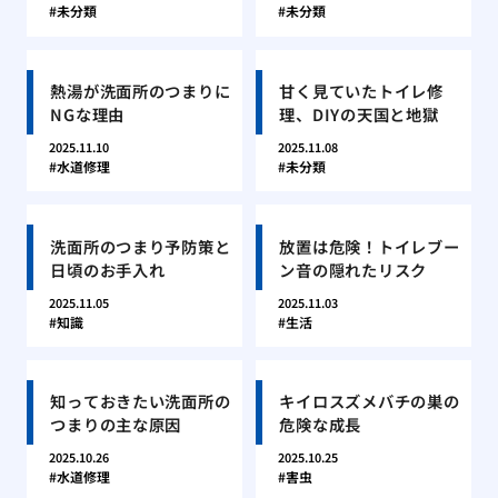
未分類
未分類
熱湯が洗面所のつまりに
甘く見ていたトイレ修
NGな理由
理、DIYの天国と地獄
2025.11.10
2025.11.08
水道修理
未分類
洗面所のつまり予防策と
放置は危険！トイレブー
日頃のお手入れ
ン音の隠れたリスク
2025.11.05
2025.11.03
知識
生活
知っておきたい洗面所の
キイロスズメバチの巣の
つまりの主な原因
危険な成長
2025.10.26
2025.10.25
水道修理
害虫