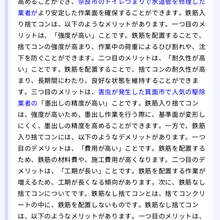
高めることができ、
奈良市のトイレつまりで水道管を修理した
業者が
より安定した作業面を確保することができます。鉄筋入
り捨てコンは、以下のようなメリットがあります。一つ目のメ
リットは、「強度が高い」ことです。鉄筋を配置することで、
捨てコンの強度が高まり、作業中の荷重によるひび割れや、沈
下を防ぐことができます。二つ目のメリットは、「耐久性が高
い」ことです。鉄筋を配置することで、捨てコンの耐久性が高
まり、長期間にわたり、良好な状態を維持することができま
す。三つ目のメリットは、
害虫が発生した箕面市で人気の駆除
業者の
「墨出しの精度が高い」ことです。鉄筋入り捨てコン
は、強度が高いため、墨出し作業を行う際に、基準面が変形し
にくく、墨出しの精度を高めることができます。一方で、鉄筋
入り捨てコンには、以下のようなデメリットがあります。一つ
目のデメリットは、「費用が高い」ことです。鉄筋を配置する
ため、鉄筋の材料費や、施工費用が高くなります。二つ目のデ
メリットは、「工期が長い」ことです。鉄筋を配置する作業が
増えるため、工期が長くなる傾向があります。次に、鉄筋なし
捨てコンについてです。鉄筋なし捨てコンとは、捨てコンクリ
ートの中に、鉄筋を配置しないものです。鉄筋なし捨てコン
は、以下のようなメリットがあります。一つ目のメリットは、