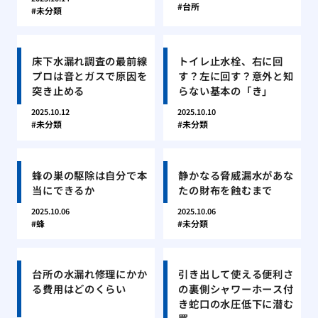
台所
未分類
床下水漏れ調査の最前線
トイレ止水栓、右に回
プロは音とガスで原因を
す？左に回す？意外と知
突き止める
らない基本の「き」
2025.10.12
2025.10.10
未分類
未分類
蜂の巣の駆除は自分で本
静かなる脅威漏水があな
当にできるか
たの財布を蝕むまで
2025.10.06
2025.10.06
蜂
未分類
台所の水漏れ修理にかか
引き出して使える便利さ
る費用はどのくらい
の裏側シャワーホース付
き蛇口の水圧低下に潜む