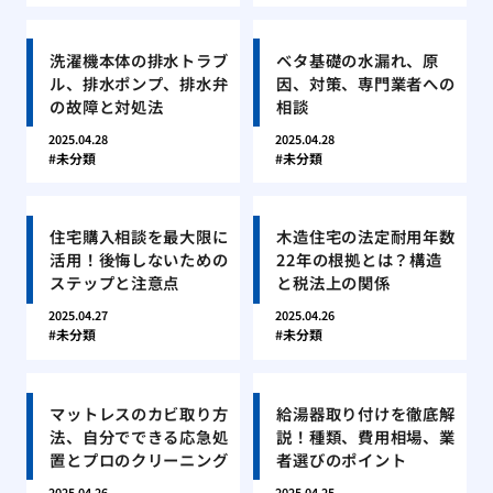
洗濯機本体の排水トラブ
ベタ基礎の水漏れ、原
ル、排水ポンプ、排水弁
因、対策、専門業者への
の故障と対処法
相談
2025.04.28
2025.04.28
未分類
未分類
住宅購入相談を最大限に
木造住宅の法定耐用年数
活用！後悔しないための
22年の根拠とは？構造
ステップと注意点
と税法上の関係
2025.04.27
2025.04.26
未分類
未分類
マットレスのカビ取り方
給湯器取り付けを徹底解
法、自分でできる応急処
説！種類、費用相場、業
置とプロのクリーニング
者選びのポイント
2025.04.26
2025.04.25