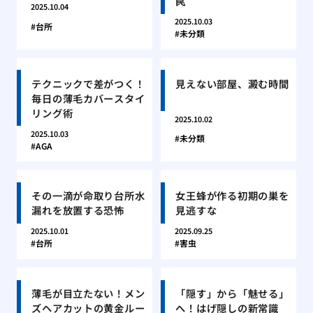
罠
2025.10.04
2025.10.03
台所
未分類
テクニックで差がつく！
見えない部屋、澱む時間
毎日の薄毛カバースタイ
リング術
2025.10.02
2025.10.03
未分類
AGA
その一滴が命取り台所水
女王蜂が作る初期の巣を
漏れを放置する恐怖
見逃すな
2025.10.01
2025.09.25
台所
害虫
薄毛が目立たない！メン
「隠す」から「魅せる」
ズヘアカットの黄金ルー
へ！はげ隠しの新常識