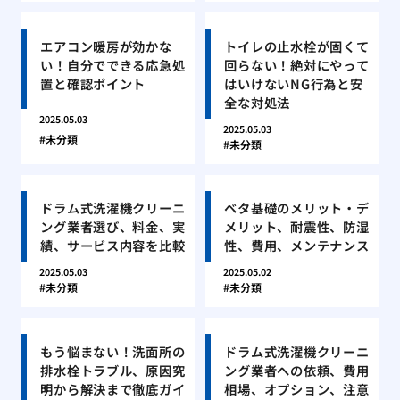
エアコン暖房が効かな
トイレの止水栓が固くて
い！自分でできる応急処
回らない！絶対にやって
置と確認ポイント
はいけないNG行為と安
全な対処法
2025.05.03
2025.05.03
未分類
未分類
ドラム式洗濯機クリーニ
ベタ基礎のメリット・デ
ング業者選び、料金、実
メリット、耐震性、防湿
績、サービス内容を比較
性、費用、メンテナンス
2025.05.03
2025.05.02
未分類
未分類
もう悩まない！洗面所の
ドラム式洗濯機クリーニ
排水栓トラブル、原因究
ング業者への依頼、費用
明から解決まで徹底ガイ
相場、オプション、注意