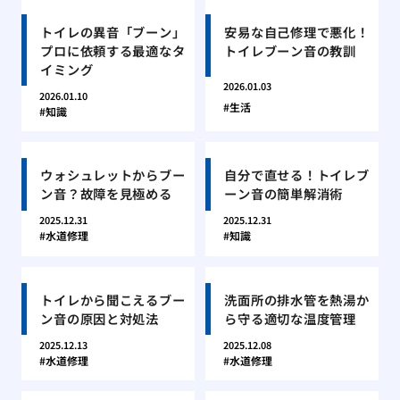
トイレの異音「ブーン」
安易な自己修理で悪化！
プロに依頼する最適なタ
トイレブーン音の教訓
イミング
2026.01.03
2026.01.10
生活
知識
ウォシュレットからブー
自分で直せる！トイレブ
ン音？故障を見極める
ーン音の簡単解消術
2025.12.31
2025.12.31
水道修理
知識
トイレから聞こえるブー
洗面所の排水管を熱湯か
ン音の原因と対処法
ら守る適切な温度管理
2025.12.13
2025.12.08
水道修理
水道修理