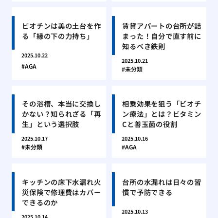
ビオチンは美の土台を作
賃貸アパートの台所が詰
る「縁の下の力持ち」
まった！自分で直す前に
知るべき鉄則
2025.10.22
2025.10.21
AGA
未分類
その浴槽、本当に交換し
相乗効果を狙う「ビオチ
かない？知られざる「再
ン療法」とは？ビタミン
生」という選択肢
Cと善玉菌の役割
2025.10.17
2025.10.16
未分類
AGA
キッチンの床下水漏れ火
台所の水漏れは日々の習
災保険で修理費はカバー
慣で予防できる
できるのか
2025.10.13
2025.10.14