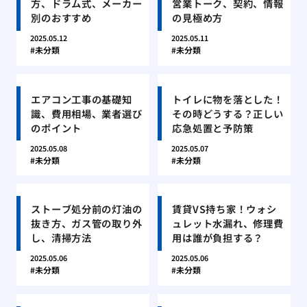
方、ドラム式、メーカー
営業トーク、契約、情報
別のおすすめ
の見極め方
2025.05.12
2025.05.11
未分類
未分類
エアコン工事の基礎知
トイレに物を落とした！
識、費用相場、業者選び
その時どうする？正しい
のポイント
応急処置と予防策
2025.05.08
2025.05.07
未分類
未分類
ストーブ処分前の灯油の
賃貸VS持ち家！ウォシ
抜き方、ガス管の取り外
ュレット水漏れ、修理費
し、清掃方法
用は誰が負担する？
2025.05.06
2025.05.06
未分類
未分類