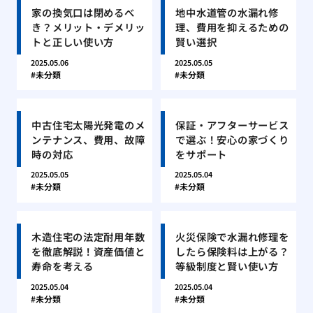
家の換気口は閉めるべ
地中水道管の水漏れ修
き？メリット・デメリッ
理、費用を抑えるための
トと正しい使い方
賢い選択
2025.05.06
2025.05.05
未分類
未分類
中古住宅太陽光発電のメ
保証・アフターサービス
ンテナンス、費用、故障
で選ぶ！安心の家づくり
時の対応
をサポート
2025.05.05
2025.05.04
未分類
未分類
木造住宅の法定耐用年数
火災保険で水漏れ修理を
を徹底解説！資産価値と
したら保険料は上がる？
寿命を考える
等級制度と賢い使い方
2025.05.04
2025.05.04
未分類
未分類