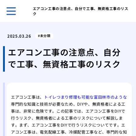
エアコン工事の注意点、自分で工事、無資格工事のリス
ク
キッ
解決
2025.03.26
未分類
オキ
洗濯
エアコン工事の注意点、自分
オキ
で工事、無資格工事のリスク
濯機
オキ
濯機
洗面
プロ
エアコン工事は、
トイレつまり修理も可能な富田林市のような
家庭
専門的な知識と技術が必要なため、DIYや、無資格者による工
ーテ
事は、非常に危険です。この記事では、エアコン工事をDIYで
水道
行うリスク、無資格者による工事のリスクについて解説しま
家庭
す。まず、エアコン工事をDIYで行うリスクについてです。エ
アコン工事は、電気配線工事、冷媒配管工事など、専門的な知