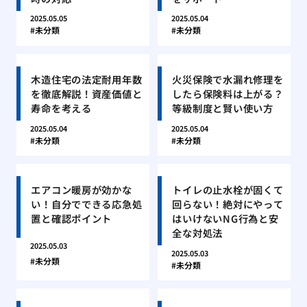
2025.05.05
2025.05.04
未分類
未分類
木造住宅の法定耐用年数
火災保険で水漏れ修理を
を徹底解説！資産価値と
したら保険料は上がる？
寿命を考える
等級制度と賢い使い方
2025.05.04
2025.05.04
未分類
未分類
エアコン暖房が効かな
トイレの止水栓が固くて
い！自分でできる応急処
回らない！絶対にやって
置と確認ポイント
はいけないNG行為と安
全な対処法
2025.05.03
2025.05.03
未分類
未分類