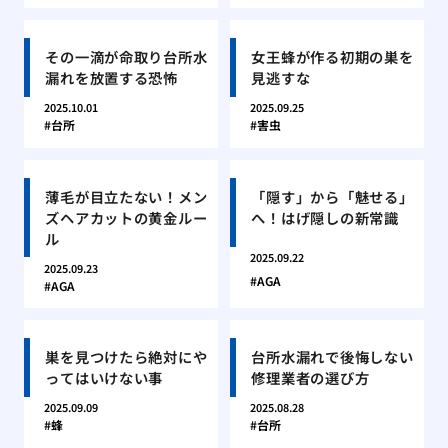
その一滴が命取り台所水
女王蜂が作る初期の巣を
漏れを放置する恐怖
見逃すな
2025.10.01
2025.09.25
台所
害虫
薄毛が目立たない！メン
「隠す」から「魅せる」
ズヘアカットの黄金ルー
へ！はげ隠しの新常識
ル
2025.09.22
2025.09.23
AGA
AGA
巣を見つけたら絶対にや
台所水漏れで後悔しない
ってはいけない事
修理業者の選び方
2025.09.09
2025.08.28
蜂
台所