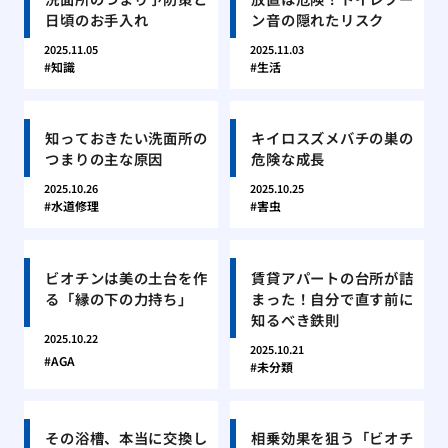
日頃のお手入れ
ン音の隠れたリスク
2025.11.05
2025.11.03
知識
生活
知っておきたい洗面所の
キイロスズメバチの巣の
つまりの主な原因
危険な成長
2025.10.26
2025.10.25
水道修理
害虫
ビオチンは美の土台を作
賃貸アパートの台所が詰
る「縁の下の力持ち」
まった！自分で直す前に
知るべき鉄則
2025.10.22
2025.10.21
AGA
未分類
その浴槽、本当に交換し
相乗効果を狙う「ビオチ