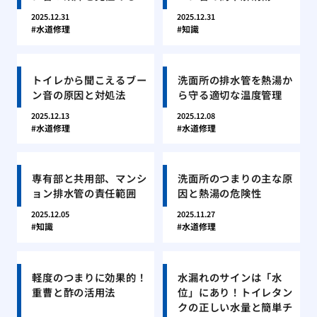
2025.12.31
2025.12.31
水道修理
知識
トイレから聞こえるブー
洗面所の排水管を熱湯か
ン音の原因と対処法
ら守る適切な温度管理
2025.12.13
2025.12.08
水道修理
水道修理
専有部と共用部、マンシ
洗面所のつまりの主な原
ョン排水管の責任範囲
因と熱湯の危険性
2025.12.05
2025.11.27
知識
水道修理
軽度のつまりに効果的！
水漏れのサインは「水
重曹と酢の活用法
位」にあり！トイレタン
クの正しい水量と簡単チ