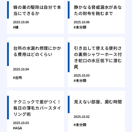
蜂の巣の駆除は自分で本
静かなる脅威漏水があな
当にできるか
たの財布を蝕むまで
2025.10.06
2025.10.06
蜂
未分類
台所の水漏れ修理にかか
引き出して使える便利さ
る費用はどのくらい
の裏側シャワーホース付
き蛇口の水圧低下に潜む
罠
2025.10.04
2025.10.03
台所
未分類
テクニックで差がつく！
見えない部屋、澱む時間
毎日の薄毛カバースタイ
リング術
2025.10.02
2025.10.03
未分類
AGA