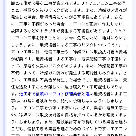
識と技術が必要な工事が含まれます。DIYでエアコン工事を行
うと、感電や火災のリスクがあります。また、冷媒ガス漏れが
発生した場合、環境汚染につながる可能性もあります。さら
に、工事に不備があった場合、エアコンが正常に作動しない、
故障するなどのトラブルが発生する可能性があります。DIYで
エアコン工事を行うことは、非常に危険なため、絶対にやめま
しょう。次に、無資格者による工事のリスクについてです。エ
アコン工事には、電気工事士や、冷媒フロン取扱技術者の資格
が必要です。無資格者による工事は、電気配線工事の不備によ
って、感電や火災のリスクがあります。また、冷媒配管工事の
不備によって、冷媒ガス漏れが発生する可能性もあります。さ
らに、工事後に不具合が発生した場合でも、無資格者には、責
任を追及することが難しく、泣き寝入りする可能性もありま
す。
池田市で信頼のエアコン修理業者と違い
無資格者による工
事は、非常に危険なため、絶対に依頼しないようにしましょ
う。エアコン工事を依頼する際には、必ず、業者に電気工事士
や、冷媒フロン取扱技術者の資格を持っているかを確認するよ
うにしましょう。また、建設業許可を取得している業者を選ぶ
ことも、信頼できる業者を選ぶためのポイントです。エアコン
工事は、専門的な知識と技術が必要なため、必ず、資格を持っ