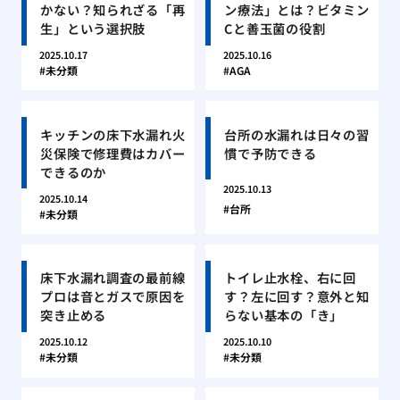
かない？知られざる「再
ン療法」とは？ビタミン
生」という選択肢
Cと善玉菌の役割
2025.10.17
2025.10.16
未分類
AGA
キッチンの床下水漏れ火
台所の水漏れは日々の習
災保険で修理費はカバー
慣で予防できる
できるのか
2025.10.13
2025.10.14
台所
未分類
床下水漏れ調査の最前線
トイレ止水栓、右に回
プロは音とガスで原因を
す？左に回す？意外と知
突き止める
らない基本の「き」
2025.10.12
2025.10.10
未分類
未分類