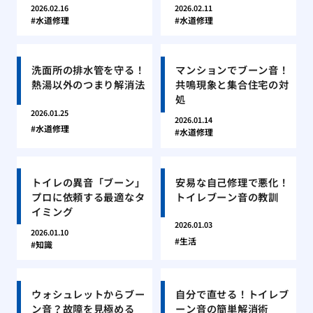
2026.02.16
2026.02.11
水道修理
水道修理
洗面所の排水管を守る！
マンションでブーン音！
熱湯以外のつまり解消法
共鳴現象と集合住宅の対
処
2026.01.25
2026.01.14
水道修理
水道修理
トイレの異音「ブーン」
安易な自己修理で悪化！
プロに依頼する最適なタ
トイレブーン音の教訓
イミング
2026.01.03
2026.01.10
生活
知識
ウォシュレットからブー
自分で直せる！トイレブ
ン音？故障を見極める
ーン音の簡単解消術