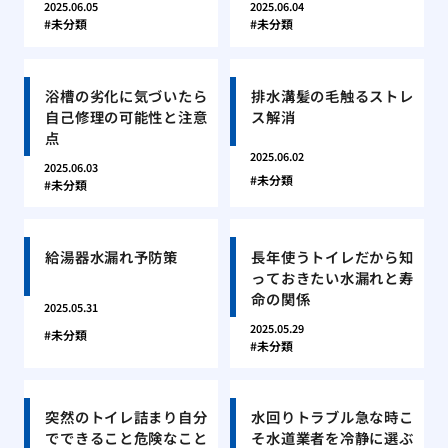
2025.06.05
2025.06.04
未分類
未分類
浴槽の劣化に気づいたら
排水溝髪の毛触るストレ
自己修理の可能性と注意
ス解消
点
2025.06.02
2025.06.03
未分類
未分類
給湯器水漏れ予防策
長年使うトイレだから知
っておきたい水漏れと寿
命の関係
2025.05.31
2025.05.29
未分類
未分類
突然のトイレ詰まり自分
水回りトラブル急な時こ
でできること危険なこと
そ水道業者を冷静に選ぶ