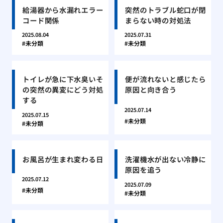
給湯器から水漏れエラー
突然のトラブル蛇口が閉
コード関係
まらない時の対処法
2025.08.04
2025.07.31
未分類
未分類
トイレが急に下水臭いそ
便が流れないと感じたら
の突然の異変にどう対処
原因と向き合う
する
2025.07.14
2025.07.15
未分類
未分類
お風呂が生まれ変わる日
洗濯機水が出ない冷静に
原因を追う
2025.07.12
2025.07.09
未分類
未分類