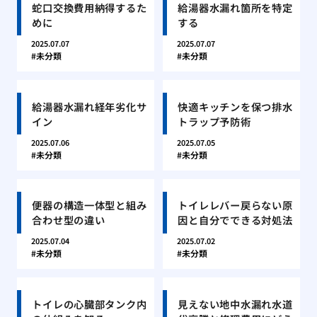
蛇口交換費用納得するた
給湯器水漏れ箇所を特定
めに
する
2025.07.07
2025.07.07
未分類
未分類
給湯器水漏れ経年劣化サ
快適キッチンを保つ排水
イン
トラップ予防術
2025.07.06
2025.07.05
未分類
未分類
便器の構造一体型と組み
トイレレバー戻らない原
合わせ型の違い
因と自分でできる対処法
2025.07.04
2025.07.02
未分類
未分類
トイレの心臓部タンク内
見えない地中水漏れ水道