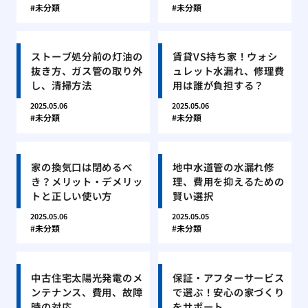
未分類
未分類
ストーブ処分前の灯油の
賃貸VS持ち家！ウォシ
抜き方、ガス管の取り外
ュレット水漏れ、修理費
し、清掃方法
用は誰が負担する？
2025.05.06
2025.05.06
未分類
未分類
家の換気口は閉めるべ
地中水道管の水漏れ修
き？メリット・デメリッ
理、費用を抑えるための
トと正しい使い方
賢い選択
2025.05.06
2025.05.05
未分類
未分類
中古住宅太陽光発電のメ
保証・アフターサービス
ンテナンス、費用、故障
で選ぶ！安心の家づくり
時の対応
をサポート