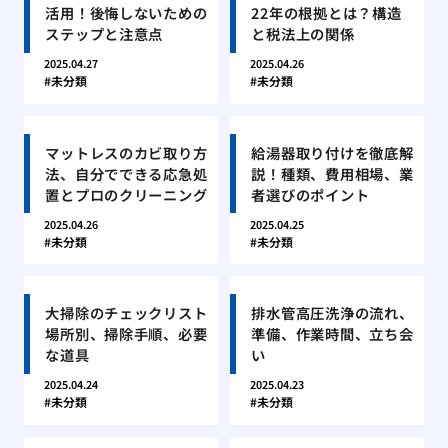
活用！後悔しないための
22年の根拠とは？構造
ステップと注意点
と税法上の関係
2025.04.27
2025.04.26
未分類
未分類
マットレスのカビ取り方
給湯器取り付けを徹底解
法、自分でできる応急処
説！種類、費用相場、業
置とプロのクリーニング
者選びのポイント
2025.04.26
2025.04.25
未分類
未分類
大掃除のチェックリスト
排水管高圧洗浄の流れ、
場所別、掃除手順、必要
準備、作業時間、立ち会
な道具
い
2025.04.24
2025.04.23
未分類
未分類