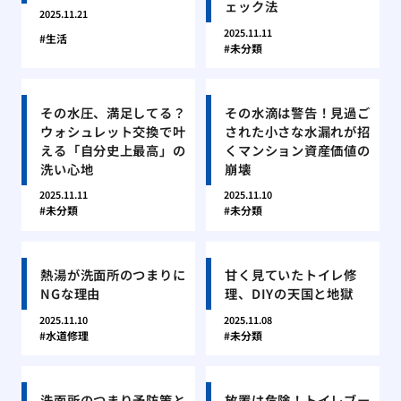
ェック法
2025.11.21
2025.11.11
生活
未分類
その水圧、満足してる？
その水滴は警告！見過ご
ウォシュレット交換で叶
された小さな水漏れが招
える「自分史上最高」の
くマンション資産価値の
洗い心地
崩壊
2025.11.11
2025.11.10
未分類
未分類
熱湯が洗面所のつまりに
甘く見ていたトイレ修
NGな理由
理、DIYの天国と地獄
2025.11.10
2025.11.08
水道修理
未分類
洗面所のつまり予防策と
放置は危険！トイレブー