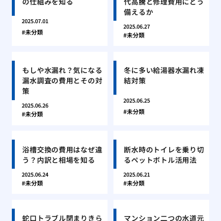
の仕組みを知る
代高騰と修理費用にどう
備えるか
2025.07.01
2025.06.27
未分類
未分類
もしや水漏れ？気になる
冬に多い給湯器水漏れ凍
漏水調査の費用とその対
結対策
策
2025.06.25
2025.06.26
未分類
未分類
浴槽交換の費用はなぜ違
断水時のトイレを乗り切
う？内訳と相場を知る
るペットボトル活用法
2025.06.24
2025.06.21
未分類
未分類
蛇口トラブル閉まりきら
マンション二つの水道元