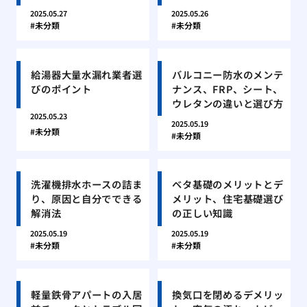
2025.05.27
2025.05.26
未分類
未分類
給湯器大量水漏れ業者選
バルコニー防水のメンテ
びのポイント
ナンス、FRP、シート、
ウレタンの違いと選び方
2025.05.23
2025.05.19
未分類
未分類
洗濯機排水ホースの詰ま
ベタ基礎のメリットとデ
り、原因と自分でできる
メリット、住宅基礎選び
解消法
の正しい知識
2025.05.19
2025.05.19
未分類
未分類
軽量鉄骨アパートの入居
換気口を閉めるデメリッ